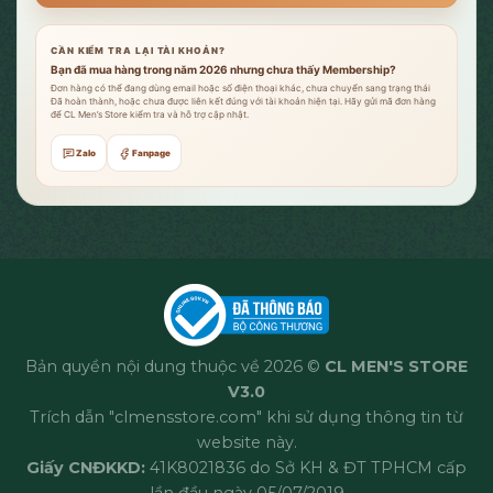
CẦN KIỂM TRA LẠI TÀI KHOẢN?
Bạn đã mua hàng trong năm 2026 nhưng chưa thấy Membership?
Đơn hàng có thể đang dùng email hoặc số điện thoại khác, chưa chuyển sang trạng thái
Đã hoàn thành, hoặc chưa được liên kết đúng với tài khoản hiện tại. Hãy gửi mã đơn hàng
để CL Men’s Store kiểm tra và hỗ trợ cập nhật.
Zalo
Fanpage
Bản quyền nội dung thuộc về 2026 ©
CL MEN'S STORE
V3.0
Trích dẫn "clmensstore.com" khi sử dụng thông tin từ
website này.
Giấy CNĐKKD:
41K8021836 do Sở KH & ĐT TPHCM cấp