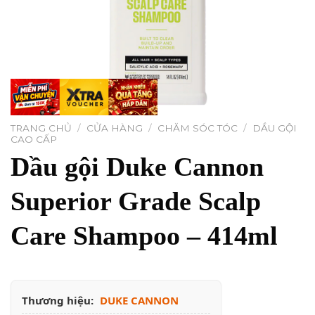
TRANG CHỦ
/
CỬA HÀNG
/
CHĂM SÓC TÓC
/
DẦU GỘI
CAO CẤP
Dầu gội Duke Cannon
Superior Grade Scalp
Care Shampoo – 414ml
Thương hiệu:
DUKE CANNON