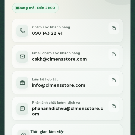
thể
Đang mở · Đến 21:00
được
chọn
trên
Chăm sóc khách hàng
trang
090 143 22 41
sản
phẩm
Email chăm sóc khách hàng
cskh@clmensstore.com
Liên hệ hợp tác
info@clmensstore.com
Phản ánh chất lượng dịch vụ
phananhdichvu@clmensstore.c
om
Thời gian làm việc