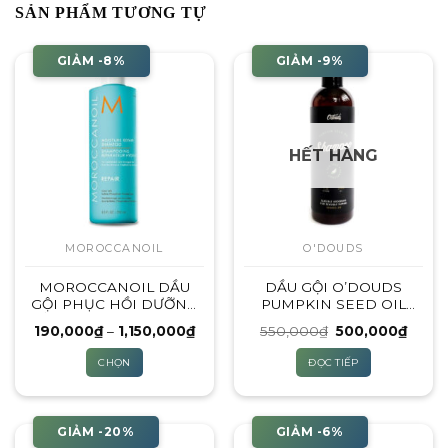
SẢN PHẨM TƯƠNG TỰ
GIẢM -8%
GIẢM -9%
HẾT HÀNG
MOROCCANOIL
O'DOUDS
MOROCCANOIL DẦU
DẦU GỘI O’DOUDS
GỘI PHỤC HỒI DƯỠNG
PUMPKIN SEED OIL
ẨM | 70ML – 250ML –
SHAMPOO | NEW
Khoảng
Giá
Giá
190,000
₫
–
1,150,000
₫
550,000
₫
500,000
₫
500ML – 1000ML
VERSION 2021
giá:
gốc
hiện
từ
là:
tại
CHỌN
ĐỌC TIẾP
190,000₫
550,000₫.
là:
đến
500,0
Sản
1,150,000₫
phẩm
này
GIẢM -20%
GIẢM -6%