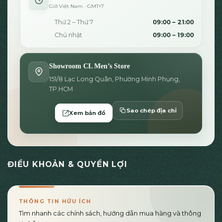
Giờ Việt Nam · GMT+7
Thứ 2 – Thứ 7
09:00 – 21:00
Chủ nhật
09:00 – 19:00
Showroom CL Men’s Store
151/8 Lạc Long Quân, Phường Minh Phụng,
TP.HCM
Sao chép địa chỉ
Xem bản đồ
ĐIỀU KHOẢN & QUYỀN LỢI
THÔNG TIN HỮU ÍCH
Tìm nhanh các chính sách, hướng dẫn mua hàng và thông