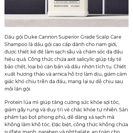
Dầu gội Duke Cannon Superior Grade Scalp Care
Shampoo là dầu gội cao cấp dành cho nam giới,
được thiết kế để làm sạch sâu và chăm sóc da đầu
hiệu quả. Công thức chứa axit salicylic giúp tẩy tế
bào chết, loại bỏ cặn bẩn và dầu nhờn tích tụ. Chiết
xuất hương thảo và arnica hỗ trợ làm dịu, giảm cảm
giác khó chịu trên da đầu, mang lại sự dễ chịu sau
mỗi lần gội.
Protein lúa mì giúp tăng cường sức khỏe sợi tóc,
giảm gãy rụng và duy trì vẻ chắc khỏe tự nhiên. Sản
phẩm tạo bọt phong phú, dễ dàng xả sạch mà
không làm khô tóc. Đặc biệt, công thức không chứa
sulfate mạnh, paraben và phthalate, an toàn cho