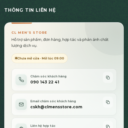
này
có
THÔNG TIN LIÊN HỆ
nhiều
biến
thể.
Các
CL MEN'S STORE
tùy
Hỗ trợ sản phẩm, đơn hàng, hợp tác và phản ánh chất
chọn
lượng dịch vụ.
có
thể
Chưa mở cửa · Mở lúc 09:00
được
chọn
trên
Chăm sóc khách hàng
trang
090 143 22 41
sản
phẩm
Email chăm sóc khách hàng
cskh@clmensstore.com
Liên hệ hợp tác