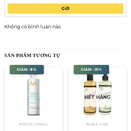
GỬI
Không có bình luận nào
SẢN PHẨM TƯƠNG TỰ
GIẢM -8%
GIẢM -15%
HẾT HÀNG
MOROCCANOIL
BONA FIDE