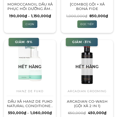
MOROCCANOIL DẦU XẢ
[COMBO] GỘI + XẢ
PHỤC HỒI DƯỠNG ẨM |
BONA FIDE
70ML – 250ML – 500ML –
Khoảng
Giá
Giá
190,000
₫
–
1,150,000
₫
1,000,000
₫
850,000
₫
1000ML
giá:
gốc
hiện
từ
là:
tại
CHỌN
ĐỌC TIẾP
190,000₫
1,000,000₫.
là:
đến
850,
Sản
1,150,000₫
phẩm
này
GIẢM -9%
GIẢM -31%
có
nhiều
biến
thể.
HẾT HÀNG
HẾT HÀNG
Các
tùy
chọn
có
thể
HANZ DE FUKO
ARCADIAN GROOMING
được
DẦU XẢ HANZ DE FUKO
ARCADIAN CO-WASH
chọn
NATURAL CONDITIONER
(GỘI XẢ 2 IN 1)
trên
– 237ML (MỚI NHẤT
trang
Khoảng
Giá
Giá
550,000
₫
–
1,060,000
₫
650,000
₫
450,000
₫
2023)
giá:
gốc
hiện