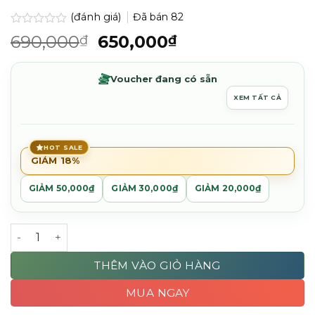
(đánh giá)
Đã bán
82
Được
Giá
Giá
690,000
650,000
₫
₫
xếp
gốc
hiện
hạng
0.0
là:
tại
Voucher đang có sẵn
5
690,000₫.
là:
sao
XEM TẤT CẢ
650,000₫.
HOT SALE
GIẢM 18%
GIẢM 50,000₫
GIẢM 30,000₫
GIẢM 20,000₫
Dầu xả Patricks LITE Conditioner - 200ml số lượng
THÊM VÀO GIỎ HÀNG
MUA NGAY