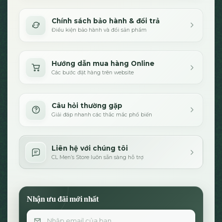
Chính sách bảo hành & đổi trả
Điều kiện bảo hành và đổi sản phẩm
Hướng dẫn mua hàng Online
Các bước đặt hàng trên website
Câu hỏi thường gặp
Giải đáp nhanh các thắc mắc phổ biến
Liên hệ với chúng tôi
CL Men’s Store luôn sẵn sàng hỗ trợ
Nhận ưu đãi mới nhất
Email