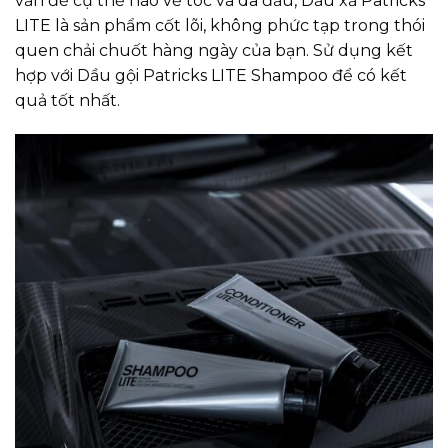
vấn đề cụ thể nào về tóc và da đầu, Dầu xả Patricks
LITE là sản phẩm cốt lõi, không phức tạp trong thói
quen chải chuốt hàng ngày của bạn. Sử dụng kết
hợp với
Dầu gội Patricks LITE Shampoo
để có kết
quả tốt nhất.