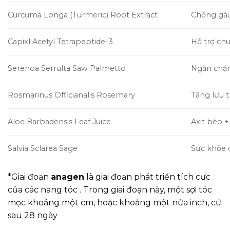
Curcuma Longa (Turmeric) Root Extract
Chống gàu
Capixl Acetyl Tetrapeptide-3
Hỗ trợ chu
Serenoa Serrulta Saw Palmetto
Ngăn chặn
Rosmarinus Officianalis Rosemary
Tăng lưu 
Aloe Barbadensis Leaf Juice
Axit béo +
Salvia Sclarea Sage
Sức khỏe 
*Giai đoạn
anagen
là giai đoạn phát triển tích cực
của các nang tóc . Trong giai đoạn này, một sợi tóc
mọc khoảng một cm, hoặc khoảng một nửa inch, cứ
sau 28 ngày