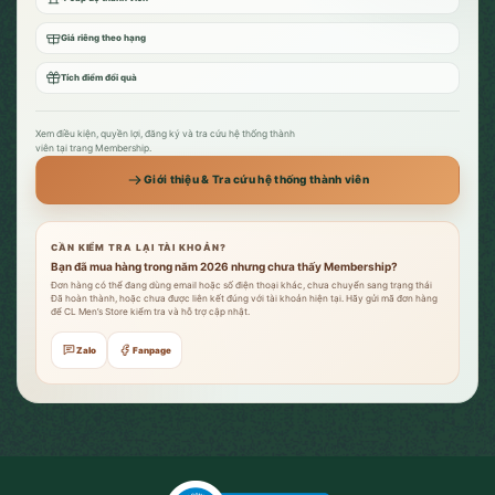
Giá riêng theo hạng
Tích điểm đổi quà
Xem điều kiện, quyền lợi, đăng ký và tra cứu hệ thống thành
viên tại trang Membership.
Giới thiệu & Tra cứu hệ thống thành viên
CẦN KIỂM TRA LẠI TÀI KHOẢN?
Bạn đã mua hàng trong năm 2026 nhưng chưa thấy Membership?
Đơn hàng có thể đang dùng email hoặc số điện thoại khác, chưa chuyển sang trạng thái
Đã hoàn thành, hoặc chưa được liên kết đúng với tài khoản hiện tại. Hãy gửi mã đơn hàng
để CL Men’s Store kiểm tra và hỗ trợ cập nhật.
Zalo
Fanpage