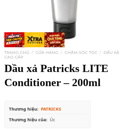
TRANG CHỦ
/
CỬA HÀNG
/
CHĂM SÓC TÓC
/
DẦU XẢ
CAO CẤP
Dầu xả Patricks LITE
Conditioner – 200ml
Thương hiệu:
PATRICKS
Thương hiệu của:
Úc