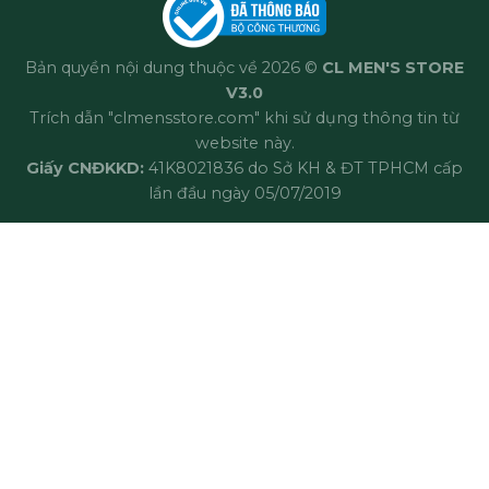
Bản quyền nội dung thuộc về 2026 ©
CL MEN'S STORE
V3.0
Trích dẫn "clmensstore.com" khi sử dụng thông tin từ
website này.
Giấy CNĐKKD:
41K8021836 do Sở KH & ĐT TPHCM cấp
lần đầu ngày 05/07/2019