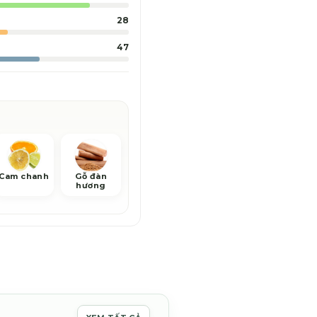
28
47
Cam chanh
Gỗ đàn
hương
ảng