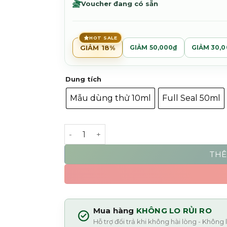
620
Voucher đang có sẵn
sao
đến
3,1
HOT SALE
GIẢM 18%
GIẢM 50,000₫
GIẢM 30,
Dung tích
Mẫu dùng thử 10ml
Full Seal 50ml
In Love With Everything - Imaginary Auth
THÊ
Mua hàng
KHÔNG LO RỦI RO
Hỗ trợ đổi trả khi không hài lòng - Không