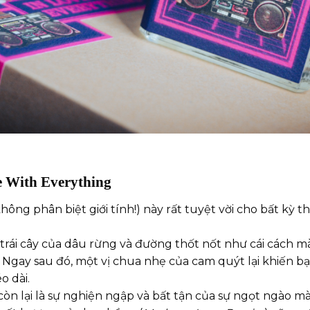
e With Everything
ông phân biệt giới tính!) này rất tuyệt vời cho bất kỳ t
rái cây của dâu rừng và đường thốt nốt như cái cách mà
. Ngay sau đó, một vị chua nhẹ của cam quýt lại khiến
 dài.
còn lại là sự nghiện ngập và bất tận của sự ngọt ngào mà 