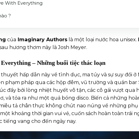
ve With Everything
nào ?
ing
của
Imaginary Authors
là một loại nước hoa unisex.
sau hương thơm này là Josh Meyer.
 Everything – Những buổi tiệc thác loạn
thuyết hấp dẫn này về tình dục, ma túy và sự suy đồi ở M
en phạm pháp qua các hộp đêm, vũ trường và quán bar 
húc đẩy bởi lòng nhiệt huyết vô tận, các cô gái vượt qu
ơ, và tỏa ra như một quả bóng disco. Biến cả những hoà
vì miêu tả chân thực không chút nao núng về những phụ
ó một khoảng thời gian vui vẻ, cuốn sách hoàn toàn trái 
c tiếng vang cho đến ngày nay.