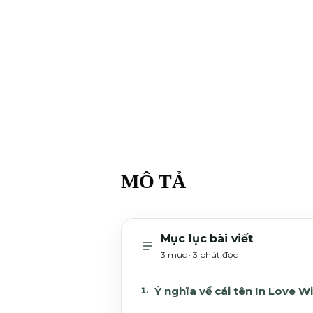
MÔ TẢ
Mục lục bài viết
3 mục · 3 phút đọc
Ý nghĩa về cái tên In Love W