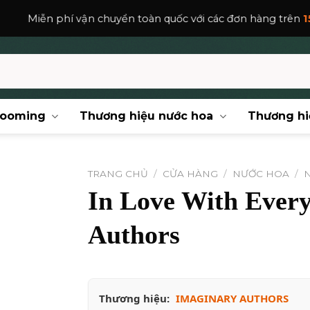
ận chuyển toàn quốc với các đơn hàng trên
150,000
₫
.
rooming
Thương hiệu nước hoa
Thương hi
TRANG CHỦ
/
CỬA HÀNG
/
NƯỚC HOA
/
In Love With Every
Authors
Thương hiệu:
IMAGINARY AUTHORS