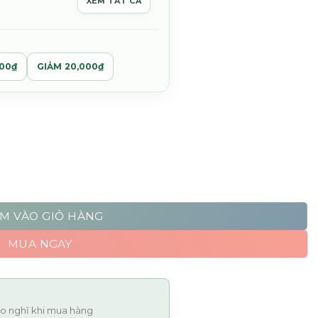
XEM TẤT CẢ
,000₫
00,000₫
000₫
GIẢM 20,000₫
ors số lượng
M VÀO GIỎ HÀNG
MUA NGAY
 lo nghĩ khi mua hàng