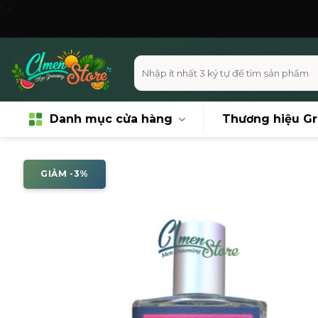
Skip
Miễn phí v
to
content
Tìm
kiếm:
Danh mục cửa hàng
Thương hiệu G
GIẢM -3%