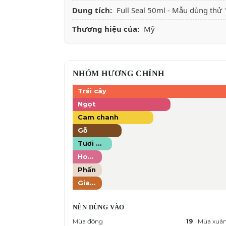
Dung tích:
Full Seal 50ml - Mẫu dùng thử
Thương hiệu của:
Mỹ
NHÓM HƯƠNG CHÍNH
Trái cây
Ngọt
Cam chanh
Gỗ
Tươi mát
Hoa hồng
Phấn
Gia vị ấm
NÊN DÙNG VÀO
Mùa đông
19
Mùa xuâ