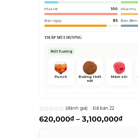
Mùa hè
100
Mùa thu
Ban ngày
85
Ban đêm
THÁP MÙI HƯƠNG
Nốt hương
Punch
Đường thốt
Mâm xôi
nốt
(đánh giá)
Đã bán
22
Được
Kho
620,000
–
3,100,000
₫
₫
xếp
giá:
hạng
0.0
từ
5