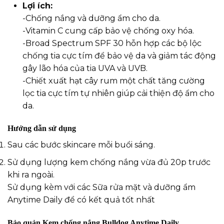
Lợi ích:
-Chống nắng và dưỡng ẩm cho da.
-Vitamin C cung cấp bảo vệ chống oxy hóa.
-Broad Spectrum SPF 30 hỗn hợp các bộ lộc
chống tia cực tím để bảo vệ da và giảm tác động
gây lão hóa của tia UVA và UVB.
-Chiết xuất hạt cây rum một chất tăng cường
lọc tia cực tím tự nhiên giúp cải thiện độ ẩm cho
da.
Hướng dẫn sử dụng
Sau các bước skincare mỗi buổi sáng.
Sử dụng lượng kem chống nắng vừa đủ 20p trước
khi ra ngoài.
Sử dụng kèm với các
Sữa rửa mặt
và
dưỡng ẩm
Anytime Daily
để có kết quả tốt nhất
Bảo quản
Kem chống nắng Bulldog Anytime Daily