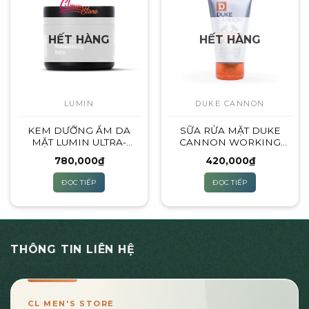
HẾT HÀNG
HẾT HÀNG
LUMIN
DUKE CANNON
KEM DƯỠNG ẨM DA
SỮA RỬA MẶT DUKE
MẶT LUMIN ULTRA-
CANNON WORKING
HYDRATING
MAN’S FACE WASH
780,000
₫
420,000
₫
MOISTURIZING BALM
(DÀNH CHO MỌI LOẠI
DA)
ĐỌC TIẾP
ĐỌC TIẾP
THÔNG TIN LIÊN HỆ
CL MEN'S STORE