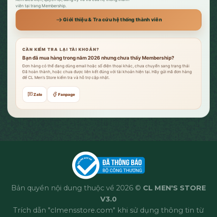
viên tại trang Membership.
Giới thiệu & Tra cứu hệ thống thành viên
CẦN KIỂM TRA LẠI TÀI KHOẢN?
Bạn đã mua hàng trong năm 2026 nhưng chưa thấy Membership?
Đơn hàng có thể đang dùng email hoặc số điện thoại khác, chưa chuyển sang trạng thái
Đã hoàn thành, hoặc chưa được liên kết đúng với tài khoản hiện tại. Hãy gửi mã đơn hàng
để CL Men’s Store kiểm tra và hỗ trợ cập nhật.
Zalo
Fanpage
Bản quyền nội dung thuộc về 2026 ©
CL MEN'S STORE
V3.0
Trích dẫn "clmensstore.com" khi sử dụng thông tin từ