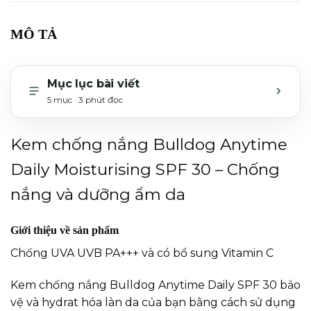
MÔ TẢ
Mục lục bài viết
5 mục · 3 phút đọc
MỞ H
Kem chống nắng Bulldog Anytime
Daily Moisturising SPF 30 – Chống
nắng và dưỡng ẩm da
Giới thiệu về sản phẩm
Chống UVA UVB PA+++ và có bổ sung Vitamin C
Kem chống nắng Bulldog Anytime Daily SPF 30 bảo
vệ và hydrat hóa làn da của bạn bằng cách sử dụng