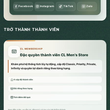
Facebook
Instagram
TikTok
Zalo
TRỞ THÀNH THÀNH VIÊN
CL MEMBERSHIP
Đặc quyền thành viên CL Men's Store
Khám phá hệ thống tích lũy tự động, cấp độ Classic, Priority, Private,
Infinity và quyền lợi dành riêng theo từng hạng.
4 cấp độ thành viên
Giá riêng theo hạng
Tích điểm đổi quà
Xem điều kiện, quyền lợi, đăng ký và tra cứu hệ thống thành