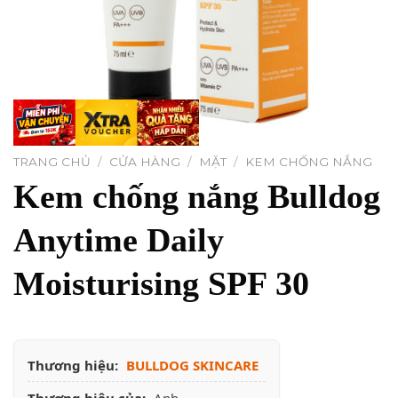
TRANG CHỦ
/
CỬA HÀNG
/
MẶT
/
KEM CHỐNG NẮNG
Kem chống nắng Bulldog
Anytime Daily
Moisturising SPF 30
Thương hiệu:
BULLDOG SKINCARE
Thương hiệu của:
Anh