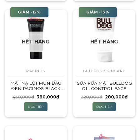
GIẢM -12%
GIẢM -13%
HẾT HÀNG
HẾT HÀNG
PACINOS
BULLDOG SKINCARE
MẶT NẠ LỘT MỤN ĐẦU
SỮA RỬA MẶT BULLDOG
ĐEN PACINOS BLACK
OIL CONTROL FACE
MASK – 52ML
WASH 150ML (DÀNH
Giá
Giá
Giá
Giá
430,000
₫
380,000
₫
320,000
₫
280,000
₫
CHO DA DẦU)
gốc
hiện
gốc
hiện
là:
tại
là:
tại
ĐỌC TIẾP
ĐỌC TIẾP
430,000₫.
là:
320,000₫.
là:
380,000₫.
280,0