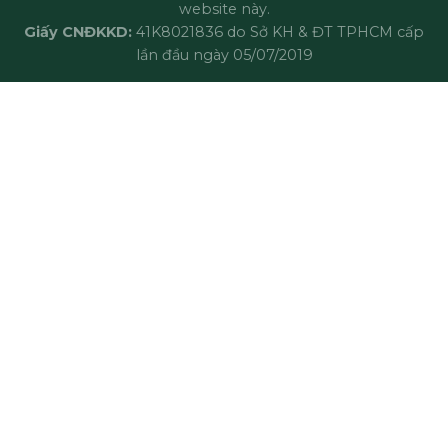
website này.
Giấy CNĐKKD:
41K8021836 do Sở KH & ĐT TPHCM cấp
lần đầu ngày 05/07/2019