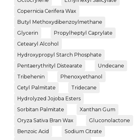
Octocrylene
Ethylhexyl Salicylate
Copernicia Cerifera Wax
Butyl Methoxydibenzoylmethane
Glycerin
Propylheptyl Caprylate
Cetearyl Alcohol
Hydroxypropyl Starch Phosphate
Pentaerythrityl Distearate
Undecane
Tribehenin
Phenoxyethanol
Cetyl Palmitate
Tridecane
Hydrolyzed Jojoba Esters
Sorbitan Palmitate
Xanthan Gum
Oryza Sativa Bran Wax
Gluconolactone
Benzoic Acid
Sodium Citrate