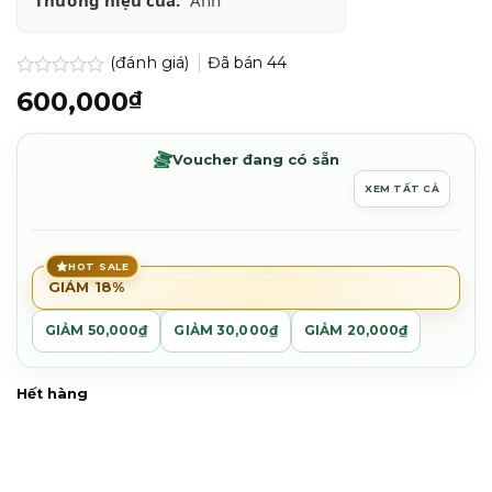
(đánh giá)
Đã bán
44
Được
600,000
₫
xếp
hạng
0.0
Voucher đang có sẵn
5
sao
XEM TẤT CẢ
HOT SALE
GIẢM 18%
GIẢM 50,000₫
GIẢM 30,000₫
GIẢM 20,000₫
Hết hàng