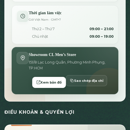
Thời gian làm việc
Giờ Việt Nam · GMT+7
Thứ 2 – Thứ 7
09:00 – 21:00
Chủ nhật
09:00 – 19:00
Showroom CL Men’s Store
151/8 Lạc Long Quân, Phường Minh Phụng,
TP.HCM
Sao chép địa chỉ
Xem bản đồ
ĐIỀU KHOẢN & QUYỀN LỢI