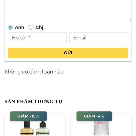
Anh
Chị
GỬI
Không có bình luận nào
SẢN PHẨM TƯƠNG TỰ
GIẢM -15%
GIẢM -4%