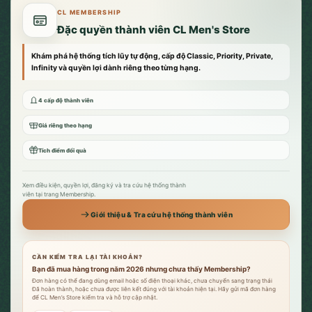
CL MEMBERSHIP
Đặc quyền thành viên CL Men's Store
Khám phá hệ thống tích lũy tự động, cấp độ Classic, Priority, Private,
Infinity và quyền lợi dành riêng theo từng hạng.
4 cấp độ thành viên
Giá riêng theo hạng
Tích điểm đổi quà
Xem điều kiện, quyền lợi, đăng ký và tra cứu hệ thống thành
viên tại trang Membership.
Giới thiệu & Tra cứu hệ thống thành viên
CẦN KIỂM TRA LẠI TÀI KHOẢN?
Bạn đã mua hàng trong năm 2026 nhưng chưa thấy Membership?
Đơn hàng có thể đang dùng email hoặc số điện thoại khác, chưa chuyển sang trạng thái
Đã hoàn thành, hoặc chưa được liên kết đúng với tài khoản hiện tại. Hãy gửi mã đơn hàng
để CL Men’s Store kiểm tra và hỗ trợ cập nhật.