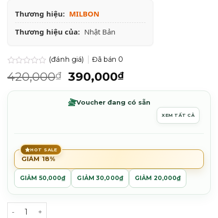
Thương hiệu:
MILBON
Thương hiệu của:
Nhật Bản
(đánh giá)
Đã bán
0
Được
Giá
Giá
420,000
390,000
₫
₫
xếp
gốc
hiện
hạng
0.0
là:
tại
Voucher đang có sẵn
5
420,000₫.
là:
sao
XEM TẤT CẢ
390,000₫.
HOT SALE
GIẢM 18%
GIẢM 50,000₫
GIẢM 30,000₫
GIẢM 20,000₫
Kem xả dưỡng tóc Milbon Plarmia Balancing Scalp Pack 