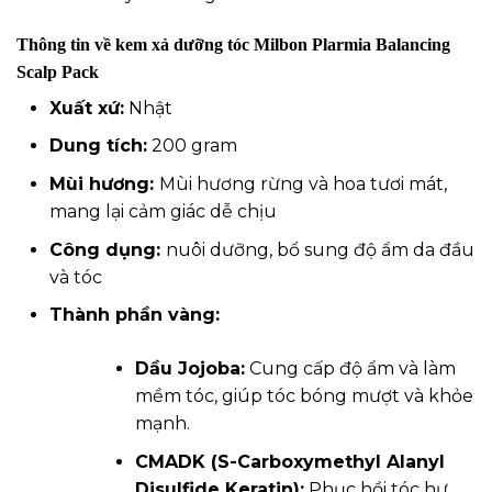
Thông tin về kem xả dưỡng tóc Milbon Plarmia Balancing
Scalp Pack
Xuất xứ:
Nhật
Dung tích:
200 gram
Mùi hương:
Mùi hương rừng và hoa tươi mát,
mang lại cảm giác dễ chịu
Công dụng:
nuôi dưỡng, bổ sung độ ẩm da đầu
và tóc
Thành phần vàng:
Dầu Jojoba:
Cung cấp độ ẩm và làm
mềm tóc, giúp tóc bóng mượt và khỏe
mạnh.
CMADK (S-Carboxymethyl Alanyl
Disulfide Keratin):
Phục hồi tóc hư