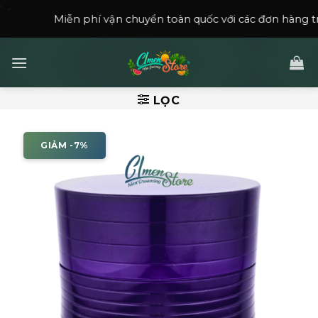
Skip
n phí vận chuyển toàn quốc với các đơn hàng trên
150,000
₫
.
to
content
LỌC
GIẢM -7%