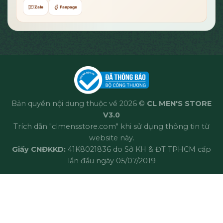
Zalo
Fanpage
Bản quyền nội dung thuộc về 2026 ©
CL MEN'S STORE
V3.0
Trích dẫn "clmensstore.com" khi sử dụng thông tin từ
website này.
Giấy CNĐKKD:
41K8021836 do Sở KH & ĐT TPHCM cấp
lần đầu ngày 05/07/2019