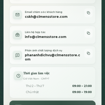
phẩm
Email chăm sóc khách hàng
cskh@clmensstore.com
Liên hệ hợp tác
info@clmensstore.com
Phản ánh chất lượng dịch vụ
phananhdichvu@clmensstore.c
om
Thời gian làm việc
Giờ Việt Nam · GMT+7
Thứ 2 – Thứ 7
09:00 – 21:00
Chủ nhật
09:00 – 19:00