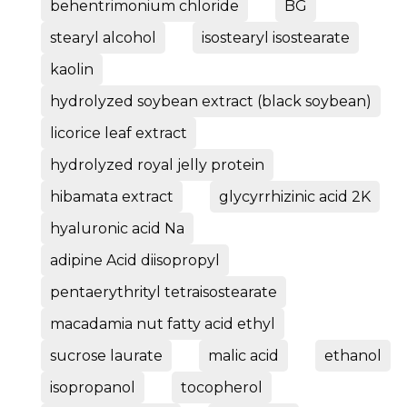
behentrimonium chloride
BG
stearyl alcohol
isostearyl isostearate
kaolin
hydrolyzed soybean extract (black soybean)
licorice leaf extract
hydrolyzed royal jelly protein
hibamata extract
glycyrrhizinic acid 2K
hyaluronic acid Na
adipine Acid diisopropyl
pentaerythrityl tetraisostearate
macadamia nut fatty acid ethyl
sucrose laurate
malic acid
ethanol
isopropanol
tocopherol