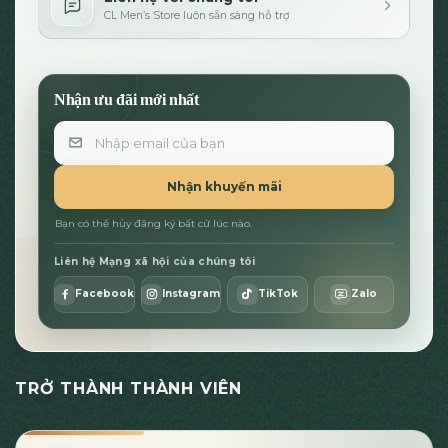
CL Men’s Store luôn sẵn sàng hỗ trợ
Nhận ưu đãi mới nhất
Email
Nhận khuyến mãi
Bạn có thể hủy đăng ký bất cứ lúc nào.
Liên hệ Mạng xã hội của chúng tôi
Facebook
Instagram
TikTok
Zalo
TRỞ THÀNH THÀNH VIÊN