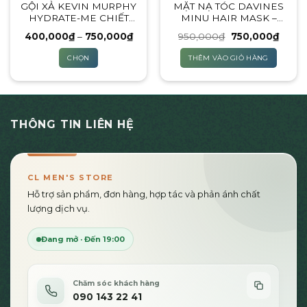
GỘI XẢ KEVIN MURPHY
MẶT NẠ TÓC DAVINES
chọn
chọn
HYDRATE-ME CHIẾT
MINU HAIR MASK –
trên
trên
200ML
1000ML
trang
trang
Khoảng
Giá
Giá
400,000
₫
–
750,000
₫
950,000
₫
750,000
₫
giá:
gốc
hiện
sản
sản
từ
là:
tại
CHỌN
THÊM VÀO GIỎ HÀNG
400,000₫
950,000₫.
là:
phẩm
phẩm
đến
750,0
Sản
750,000₫
phẩm
này
có
THÔNG TIN LIÊN HỆ
nhiều
biến
thể.
Các
CL MEN'S STORE
tùy
Hỗ trợ sản phẩm, đơn hàng, hợp tác và phản ánh chất
chọn
lượng dịch vụ.
có
thể
Đang mở · Đến 19:00
được
chọn
trên
Chăm sóc khách hàng
trang
090 143 22 41
sản