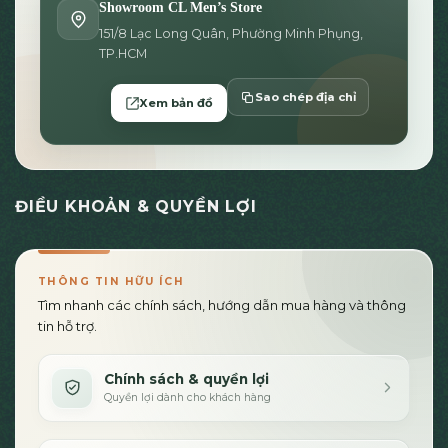
Showroom CL Men’s Store
151/8 Lạc Long Quân, Phường Minh Phụng,
TP.HCM
Sao chép địa chỉ
Xem bản đồ
ĐIỀU KHOẢN & QUYỀN LỢI
THÔNG TIN HỮU ÍCH
Tìm nhanh các chính sách, hướng dẫn mua hàng và thông
tin hỗ trợ.
Chính sách & quyền lợi
Quyền lợi dành cho khách hàng