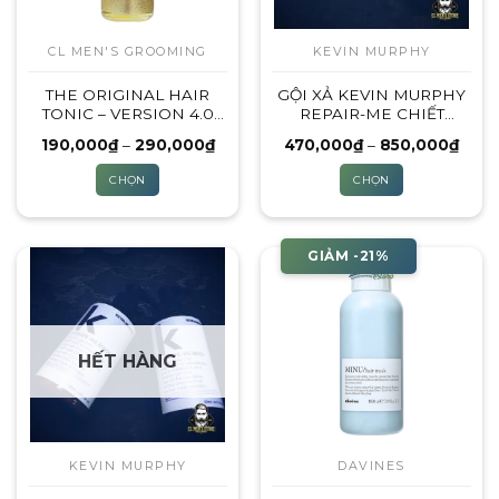
CL MEN'S GROOMING
KEVIN MURPHY
THE ORIGINAL HAIR
GỘI XẢ KEVIN MURPHY
TONIC – VERSION 4.0
REPAIR-ME CHIẾT
[NEW LABEL]
200ML
Khoảng
Khoả
190,000
₫
–
290,000
₫
470,000
₫
–
850,000
₫
giá:
giá:
từ
từ
CHỌN
CHỌN
190,000₫
470,
đến
đến
Sản
Sản
290,000₫
850,
phẩm
phẩm
này
này
GIẢM -21%
có
có
nhiều
nhiều
biến
biến
thể.
thể.
HẾT HÀNG
Các
Các
tùy
tùy
chọn
chọn
có
có
thể
thể
KEVIN MURPHY
DAVINES
được
được