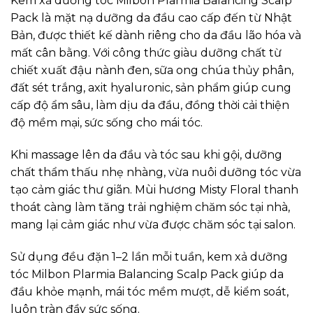
Kem xả dưỡng tóc Milbon Plarmia Balancing Scalp
Pack là mặt nạ dưỡng da đầu cao cấp đến từ Nhật
Bản, được thiết kế dành riêng cho da đầu lão hóa và
mất cân bằng. Với công thức giàu dưỡng chất từ
chiết xuất đậu nành đen, sữa ong chúa thủy phân,
đất sét trắng, axit hyaluronic, sản phẩm giúp cung
cấp độ ẩm sâu, làm dịu da đầu, đồng thời cải thiện
độ mềm mại, sức sống cho mái tóc.
Khi massage lên da đầu và tóc sau khi gội, dưỡng
chất thẩm thấu nhẹ nhàng, vừa nuôi dưỡng tóc vừa
tạo cảm giác thư giãn. Mùi hương Misty Floral thanh
thoát càng làm tăng trải nghiệm chăm sóc tại nhà,
mang lại cảm giác như vừa được chăm sóc tại salon.
Sử dụng đều đặn 1–2 lần mỗi tuần, kem xả dưỡng
tóc Milbon Plarmia Balancing Scalp Pack giúp da
đầu khỏe mạnh, mái tóc mềm mượt, dễ kiểm soát,
luôn tràn đầy sức sống.