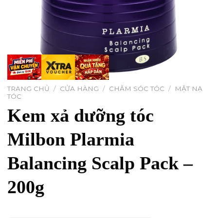
TRANG CHỦ
/
CỬA HÀNG
/
CHĂM SÓC TÓC
/
MẶT NẠ
TÓC
Kem xả dưỡng tóc
Milbon Plarmia
Balancing Scalp Pack –
200g