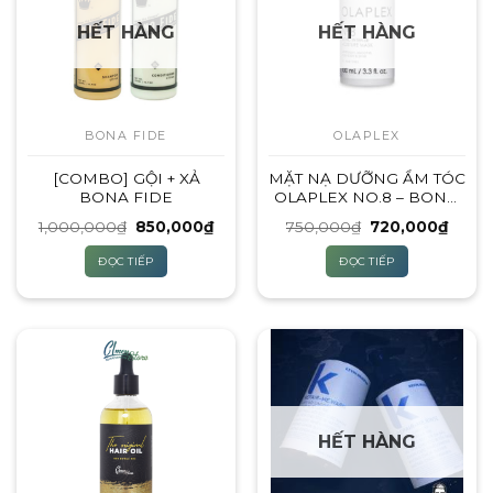
HẾT HÀNG
HẾT HÀNG
BONA FIDE
OLAPLEX
[COMBO] GỘI + XẢ
MẶT NẠ DƯỠNG ẨM TÓC
BONA FIDE
OLAPLEX NO.8 – BOND
INTENSE MOISTURE
Giá
Giá
Giá
Giá
1,000,000
₫
850,000
₫
750,000
₫
720,000
₫
MASK
gốc
hiện
gốc
hiện
là:
tại
là:
tại
ĐỌC TIẾP
ĐỌC TIẾP
1,000,000₫.
là:
750,000₫.
là:
850,000₫.
720,0
HẾT HÀNG