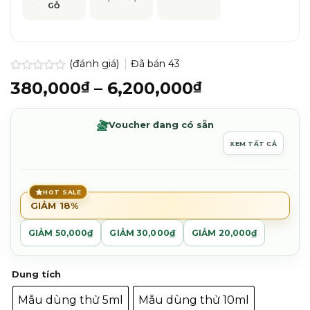
GỖ
(đánh giá)
Đã bán
43
Được
Khoảng
380,000
–
6,200,000
₫
₫
xếp
giá:
hạng
0.0
từ
Voucher đang có sẵn
5
380,000₫
sao
XEM TẤT CẢ
đến
6,200,000₫
HOT SALE
GIẢM 18%
GIẢM 50,000₫
GIẢM 30,000₫
GIẢM 20,000₫
Dung tích
Mẫu dùng thử 5ml
Mẫu dùng thử 10ml