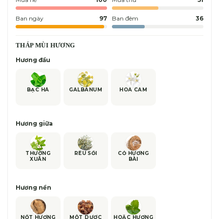
Ban ngày
97
Ban đêm
36
THÁP MÙI HƯƠNG
Hương đầu
BẠC HÀ
GALBANUM
HOA CAM
Hương giữa
THƯỜNG
RÊU SỒI
CỎ HƯƠNG
XUÂN
BÀI
Hương nền
NỐT HƯƠNG
MỘT DƯỢC
HOẮC HƯƠNG