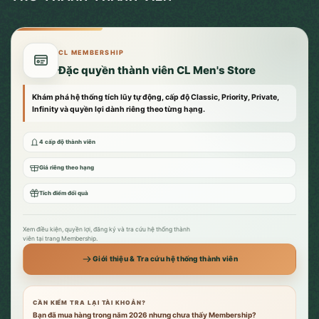
CL MEMBERSHIP
Đặc quyền thành viên CL Men's Store
Khám phá hệ thống tích lũy tự động, cấp độ Classic, Priority, Private,
Infinity và quyền lợi dành riêng theo từng hạng.
4 cấp độ thành viên
Giá riêng theo hạng
Tích điểm đổi quà
Xem điều kiện, quyền lợi, đăng ký và tra cứu hệ thống thành
viên tại trang Membership.
Giới thiệu & Tra cứu hệ thống thành viên
CẦN KIỂM TRA LẠI TÀI KHOẢN?
Bạn đã mua hàng trong năm 2026 nhưng chưa thấy Membership?