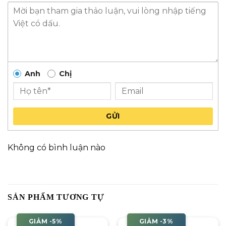
Anh
Chị
GỬI
Không có bình luận nào
SẢN PHẨM TƯƠNG TỰ
GIẢM -5%
GIẢM -3%