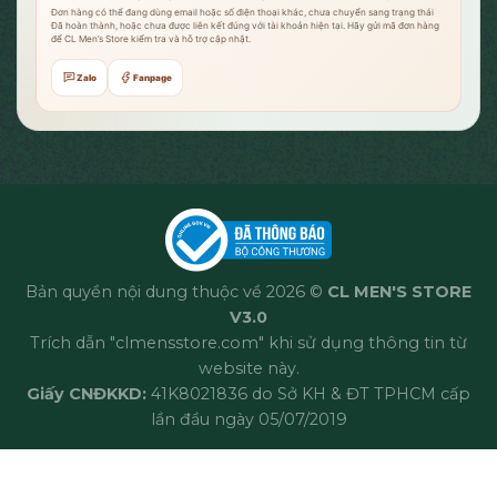
Đơn hàng có thể đang dùng email hoặc số điện thoại khác, chưa chuyển sang trạng thái
Đã hoàn thành, hoặc chưa được liên kết đúng với tài khoản hiện tại. Hãy gửi mã đơn hàng
để CL Men’s Store kiểm tra và hỗ trợ cập nhật.
Zalo
Fanpage
Bản quyền nội dung thuộc về 2026 ©
CL MEN'S STORE
V3.0
Trích dẫn "clmensstore.com" khi sử dụng thông tin từ
website này.
Giấy CNĐKKD:
41K8021836 do Sở KH & ĐT TPHCM cấp
lần đầu ngày 05/07/2019