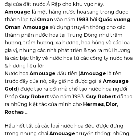
đại của đất nước Ả Rập cho khu vực này.
Amouage
là một hãng nước hoa sang trọng được
thành lập tại
Oman
vào năm
1983
bởi
Quốc vương
Oman
.
Amouage
sử dụng truyền thống cho các
thành phần nước hoa tại Trung Đông như trầm
hương, trầm hương, xạ hương, hoa hồng và các loại
gia vị, nhưng các nhà phát triển & tạo ra mùi hương
là các bậc thầy về nước hoa từ các công ty nước hoa
& hương liệu lớn.
Nước hoa
Amouage
đầu tiên (
Amouage
là tên
trước đây của nó, bây giờ nó được gọi là
Amouage
Gold
) được tạo ra bởi nhà chế tạo nước hoa người
Pháp
Guy Robert
vào năm 1983.
Guy Robert
đã tạo
ra những kiệt tác của mình cho
Hermes
,
Dior
,
Rochas
…
Hầu hết tất cả các loại nước hoa đều được đựng
trong những chai
Amouage
truyền thống: những