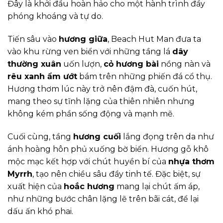
Đây là khởi đầu hoàn hảo cho một hành trình đầy
phóng khoáng và tự do.
Tiến sâu vào
hương giữa
, Beach Hut Man đưa ta
vào khu rừng ven biển với những tầng lá
dây
thường xuân
uốn lượn,
cỏ hương bài
nồng nàn và
rêu xanh ẩm ướt
bám trên những phiến đá cổ thụ.
Hương thơm lúc này trở nên đậm đà, cuốn hút,
mang theo sự tĩnh lặng của thiên nhiên nhưng
không kém phần sống động và mạnh mẽ.
Cuối cùng, tầng
hương cuối
lắng đọng trên da như
ánh hoàng hôn phủ xuống bờ biển. Hương gỗ khô
mộc mạc kết hợp với chút huyền bí của
nhựa thơm
Myrrh
, tạo nên chiều sâu đầy tinh tế. Đặc biệt, sự
xuất hiện của
hoắc hương
mang lại chút ấm áp,
như những bước chân lặng lẽ trên bãi cát, để lại
dấu ấn khó phai.