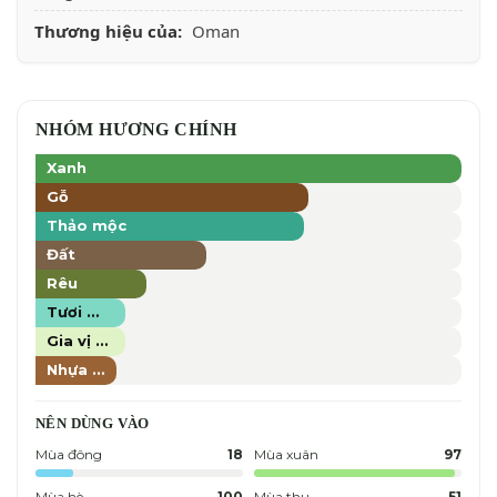
Thương hiệu của:
Oman
NHÓM HƯƠNG CHÍNH
Xanh
Gỗ
Thảo mộc
Đất
Rêu
Tươi mát
Gia vị tươi
Nhựa thơm
NÊN DÙNG VÀO
Mùa đông
18
Mùa xuân
97
Mùa hè
100
Mùa thu
51