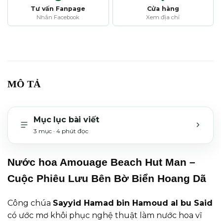
Tư vấn Fanpage
Cửa hàng
Nhắn Facebook
Xem địa chỉ
MÔ TẢ
Mục lục bài viết
3 mục · 4 phút đọc
MỞ H
Nước hoa Amouage Beach Hut Man –
Cuộc Phiêu Lưu Bên Bờ Biển Hoang Dã
Công chúa
Sayyid Hamad bin Hamoud al bu Said
có ước mơ khôi phục nghệ thuật làm nước hoa vĩ