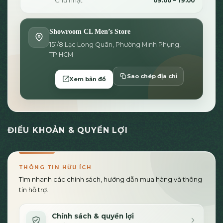
Chủ nhật
09:00 – 19:00
Showroom CL Men’s Store
151/8 Lạc Long Quân, Phường Minh Phụng,
TP.HCM
Sao chép địa chỉ
Xem bản đồ
ĐIỀU KHOẢN & QUYỀN LỢI
THÔNG TIN HỮU ÍCH
Tìm nhanh các chính sách, hướng dẫn mua hàng và thông
tin hỗ trợ.
Chính sách & quyền lợi