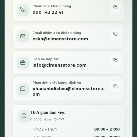
trên
trên
Chăm sóc khách hàng
trang
trang
090 143 22 41
sản
sản
phẩm
phẩm
Email chăm sóc khách hàng
cskh@clmensstore.com
Liên hệ hợp tác
info@clmensstore.com
Phản ánh chất lượng dịch vụ
phananhdichvu@clmensstore.c
om
Thời gian làm việc
Giờ Việt Nam · GMT+7
Thứ 2 – Thứ 7
09:00 – 21:00