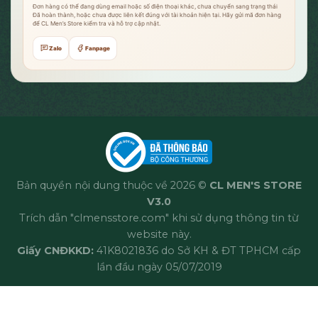
Đơn hàng có thể đang dùng email hoặc số điện thoại khác, chưa chuyển sang trạng thái
Đã hoàn thành, hoặc chưa được liên kết đúng với tài khoản hiện tại. Hãy gửi mã đơn hàng
để CL Men’s Store kiểm tra và hỗ trợ cập nhật.
Zalo
Fanpage
Bản quyền nội dung thuộc về 2026 ©
CL MEN'S STORE
V3.0
Trích dẫn "clmensstore.com" khi sử dụng thông tin từ
website này.
Giấy CNĐKKD:
41K8021836 do Sở KH & ĐT TPHCM cấp
lần đầu ngày 05/07/2019