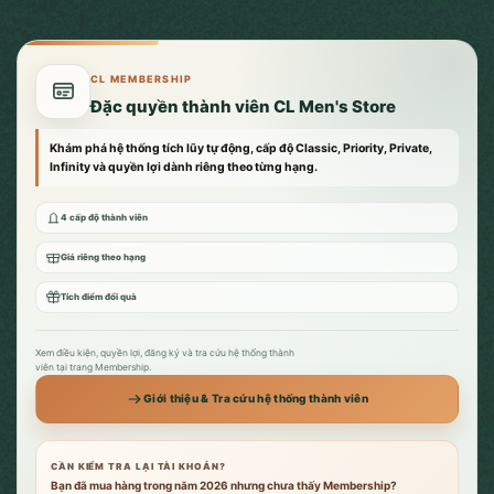
CL MEMBERSHIP
Đặc quyền thành viên CL Men's Store
Khám phá hệ thống tích lũy tự động, cấp độ Classic, Priority, Private,
Infinity và quyền lợi dành riêng theo từng hạng.
4 cấp độ thành viên
Giá riêng theo hạng
Tích điểm đổi quà
Xem điều kiện, quyền lợi, đăng ký và tra cứu hệ thống thành
viên tại trang Membership.
Giới thiệu & Tra cứu hệ thống thành viên
CẦN KIỂM TRA LẠI TÀI KHOẢN?
Bạn đã mua hàng trong năm 2026 nhưng chưa thấy Membership?