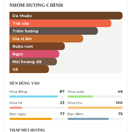
NHÓM HƯƠNG CHÍNH
Da thuộc
Trái cây
Trầm hương
Gia vị ấm
Rượu rum
Ngọt
Mùi hoang dã
Gỗ
NÊN DÙNG VÀO
Mùa đông
87
Mùa xuân
46
Mùa hè
23
Mùa thu
100
Ban ngày
77
Ban đêm
75
THÁP MÙI HƯƠNG