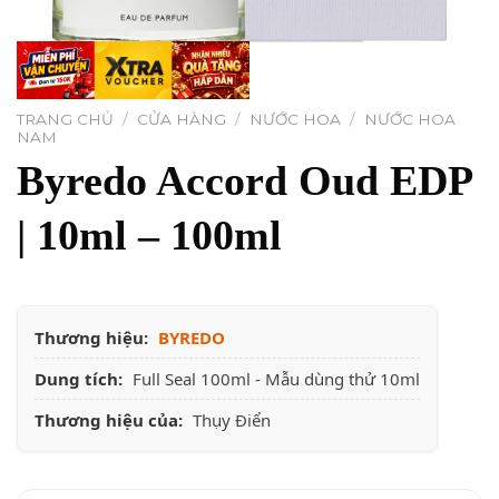
TRANG CHỦ
/
CỬA HÀNG
/
NƯỚC HOA
/
NƯỚC HOA
NAM
Byredo Accord Oud EDP
| 10ml – 100ml
Thương hiệu:
BYREDO
Dung tích:
Full Seal 100ml - Mẫu dùng thử 10ml
Thương hiệu của:
Thụy Điển