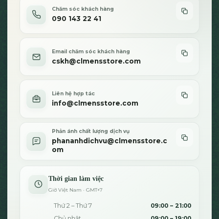
trên
trên
Chăm sóc khách hàng
trang
trang
090 143 22 41
sản
sản
phẩm
phẩm
Email chăm sóc khách hàng
cskh@clmensstore.com
Liên hệ hợp tác
info@clmensstore.com
Phản ánh chất lượng dịch vụ
phananhdichvu@clmensstore.c
om
Thời gian làm việc
Giờ Việt Nam · GMT+7
Thứ 2 – Thứ 7
09:00 – 21:00
Chủ nhật
09:00 – 19:00