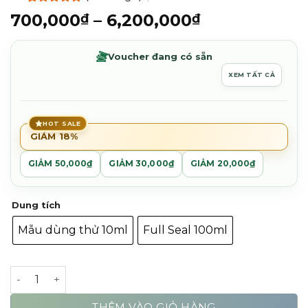
5.0
1
trên 5
Khoảng
700,000
–
6,200,000
₫
₫
dựa trên
giá:
đánh giá
từ
Voucher đang có sẵn
700,000₫
XEM TẤT CẢ
đến
6,200,000₫
HOT SALE
GIẢM 18%
GIẢM 50,000₫
GIẢM 30,000₫
GIẢM 20,000₫
Dung tích
Mẫu dùng thử 10ml
Full Seal 100ml
Byredo Accord Oud EDP | 10ml - 100ml số lượng
THÊM VÀO GIỎ HÀNG