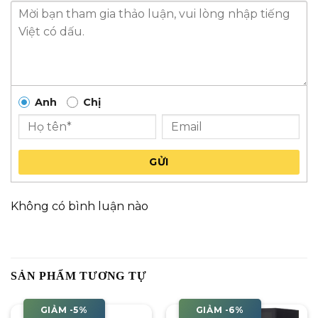
Anh
Chị
GỬI
Không có bình luận nào
SẢN PHẨM TƯƠNG TỰ
GIẢM -5%
GIẢM -6%