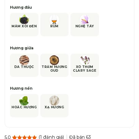
Hương đầu
MÂM XÔI ĐEN
RUM
NGHỆ TÂY
Hương giữa
DA THUỘC
TRẦM HƯƠNG
XÔ THƠM
OUD
CLARY SAGE
Hương nền
HOẮC HƯƠNG
XẠ HƯƠNG
(
1
đánh giá)
Đã bán
63
5.0