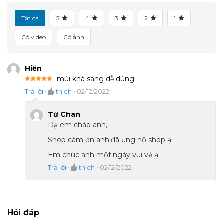
Tất cả
5
4
3
2
1
Có video
Có ảnh
Hiển
mùi khá sang dễ dùng
Được xếp
Trả lời
•
thích
•
02/12/2022
hạng
5
5
sao
Từ Chan
Dạ em chào anh,
Shop cám ơn anh đã ủng hộ shop ạ
Em chúc anh một ngày vui vẻ ạ.
Trả lời
•
thích
•
02/12/2022
Hỏi đáp