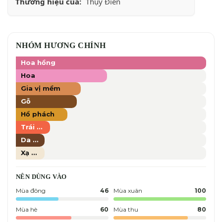
Thương hiệu của:
Thụy Điển
NHÓM HƯƠNG CHÍNH
Hoa hồng
Hoa
Gia vị mềm
Gỗ
Hổ phách
Trái cây
Da thuộc
Xạ hương
NÊN DÙNG VÀO
Mùa đông
46
Mùa xuân
100
Mùa hè
60
Mùa thu
80