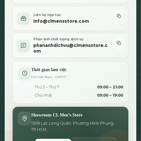
Liên hệ hợp tác
info@clmensstore.com
Phản ánh chất lượng dịch vụ
phananhdichvu@clmensstore.c
om
Thời gian làm việc
Giờ Việt Nam · GMT+7
Thứ 2 – Thứ 7
09:00 – 21:00
Chủ nhật
09:00 – 19:00
Showroom CL Men’s Store
151/8 Lạc Long Quân, Phường Minh Phụng,
TP.HCM