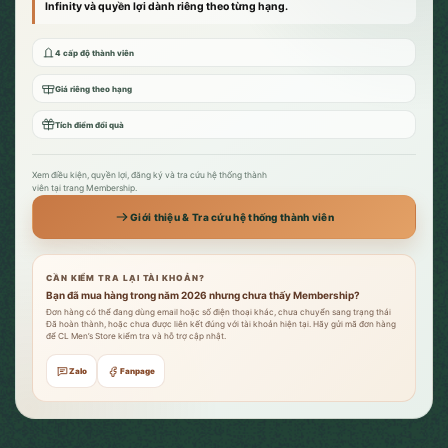
Infinity và quyền lợi dành riêng theo từng hạng.
4 cấp độ thành viên
Giá riêng theo hạng
Tích điểm đổi quà
Xem điều kiện, quyền lợi, đăng ký và tra cứu hệ thống thành
viên tại trang Membership.
Giới thiệu & Tra cứu hệ thống thành viên
CẦN KIỂM TRA LẠI TÀI KHOẢN?
Bạn đã mua hàng trong năm 2026 nhưng chưa thấy Membership?
Đơn hàng có thể đang dùng email hoặc số điện thoại khác, chưa chuyển sang trạng thái
Đã hoàn thành, hoặc chưa được liên kết đúng với tài khoản hiện tại. Hãy gửi mã đơn hàng
để CL Men’s Store kiểm tra và hỗ trợ cập nhật.
Zalo
Fanpage