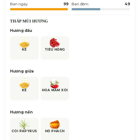
Ban ngày
99
Ban đêm
49
THÁP MÙI HƯƠNG
Hương đầu
KÊ
TIÊU HỒNG
Hương giữa
KÊ
HOA MÂM XÔI
Hương nền
CÓI PAPYRUS
HỔ PHÁCH