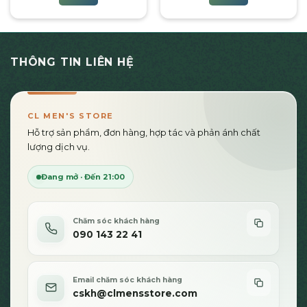
700,000₫
270
phẩm
phẩm
đến
đến
Sản
Sản
6,500,000₫
2,15
phẩm
phẩm
này
này
có
có
THÔNG TIN LIÊN HỆ
nhiều
nhiều
biến
biến
thể.
thể.
Các
Các
CL MEN'S STORE
tùy
tùy
Hỗ trợ sản phẩm, đơn hàng, hợp tác và phản ánh chất
chọn
chọn
lượng dịch vụ.
có
có
thể
thể
Đang mở · Đến 21:00
được
được
chọn
chọn
trên
trên
Chăm sóc khách hàng
trang
trang
090 143 22 41
sản
sản
phẩm
phẩm
Email chăm sóc khách hàng
cskh@clmensstore.com