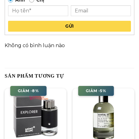
GỬI
Không có bình luận nào
SẢN PHẨM TƯƠNG TỰ
GIẢM -8%
GIẢM -5%