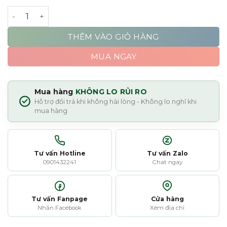
Byredo Rose Of No Man's Land số lượng
THÊM VÀO GIỎ HÀNG
MUA NGAY
Mua hàng
KHÔNG LO RỦI RO
Hỗ trợ đổi trả khi không hài lòng - Không lo nghĩ khi
mua hàng
Tư vấn Hotline
Tư vấn Zalo
0901432241
Chat ngay
Tư vấn Fanpage
Cửa hàng
Nhắn Facebook
Xem địa chỉ