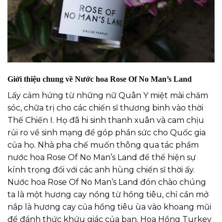
Giới thiệu chung về Nước hoa Rose Of No Man’s Land
Lấy cảm hứng từ những nữ Quân Y miệt mài chăm
sóc, chữa trị cho các chiến sĩ thương binh vào thời
Thế Chiến I. Họ đã hi sinh thanh xuân và cam chịu
rủi ro về sinh mạng để góp phần sức cho Quốc gia
của họ. Nhà pha chế muốn thông qua tác phẩm
nước hoa Rose Of No Man’s Land để thể hiện sự
kính trọng đối với các anh hùng chiến sĩ thời ấy.
Nước hoa Rose Of No Man’s Land đón chào chúng
ta là một hương cay nồng từ hồng tiêu, chỉ cần mở
nắp là hương cay của hồng tiêu ùa vào khoang mũi
để đánh thức khứu giác của bạn. Hoa Hồng Turkey