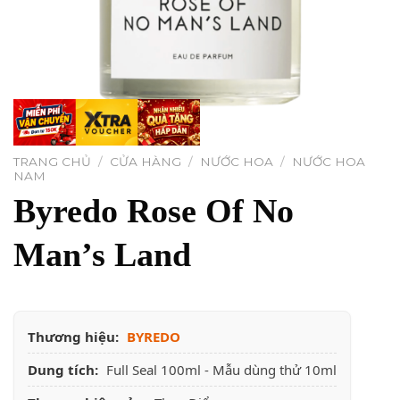
TRANG CHỦ
/
CỬA HÀNG
/
NƯỚC HOA
/
NƯỚC HOA
NAM
Byredo Rose Of No
Man’s Land
Thương hiệu:
BYREDO
Dung tích:
Full Seal 100ml - Mẫu dùng thử 10ml