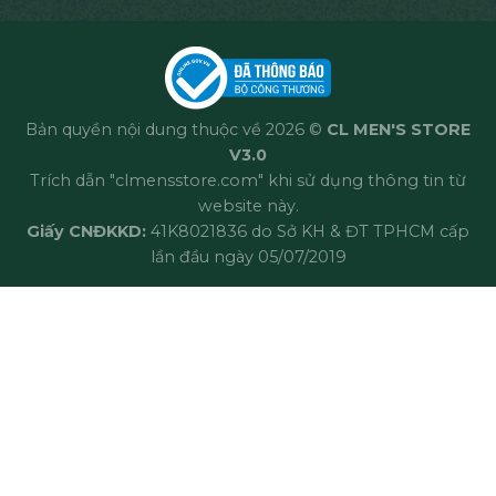
Bản quyền nội dung thuộc về 2026 ©
CL MEN'S STORE
V3.0
Trích dẫn "clmensstore.com" khi sử dụng thông tin từ
website này.
Giấy CNĐKKD:
41K8021836 do Sở KH & ĐT TPHCM cấp
lần đầu ngày 05/07/2019