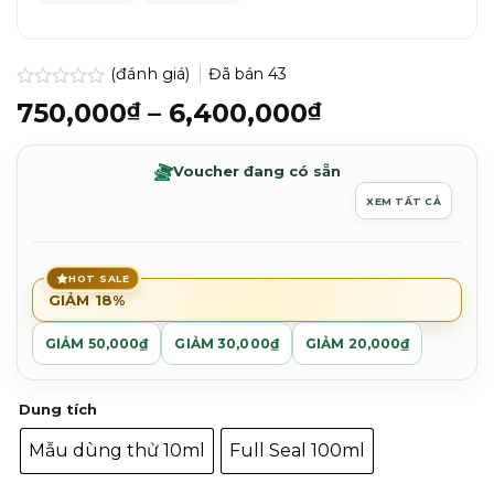
(đánh giá)
Đã bán
43
Được
Khoảng
750,000
–
6,400,000
₫
₫
xếp
giá:
hạng
0.0
từ
Voucher đang có sẵn
5
750,000₫
sao
XEM TẤT CẢ
đến
6,400,000₫
HOT SALE
GIẢM 18%
GIẢM 50,000₫
GIẢM 30,000₫
GIẢM 20,000₫
Dung tích
Mẫu dùng thử 10ml
Full Seal 100ml