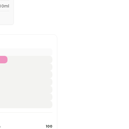
 10ml
n
100