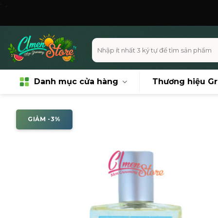
Skip
Miễ
to
content
Tìm
kiếm:
Danh mục cửa hàng
Thương hiệu G
GIẢM -3%