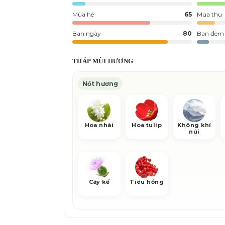
Mùa hè
65
Mùa thu
Ban ngày
80
Ban đêm
THÁP MÙI HƯƠNG
Nốt hương
Hoa nhài
Hoa tulip
Không khí
núi
Cây kế
Tiêu hồng