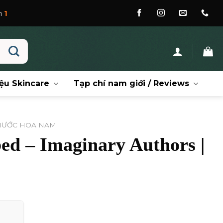
ệu Skincare
Tạp chí nam giới / Reviews
NƯỚC HOA NAM
ed – Imaginary Authors |