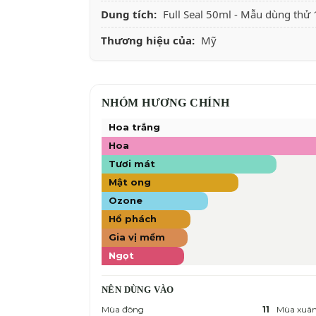
Dung tích:
Full Seal 50ml - Mẫu dùng thử
Thương hiệu của:
Mỹ
NHÓM HƯƠNG CHÍNH
Hoa trắng
Hoa
Tươi mát
Mật ong
Ozone
Hổ phách
Gia vị mềm
Ngọt
NÊN DÙNG VÀO
Mùa đông
11
Mùa xuâ