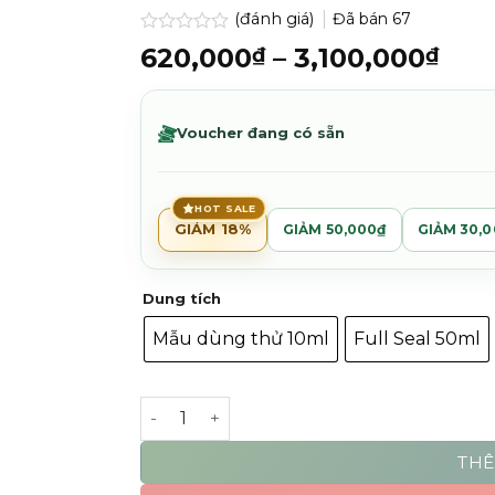
(đánh giá)
Đã bán
67
Được
Kho
620,000
–
3,100,000
₫
₫
xếp
giá:
hạng
0.0
từ
5
620
Voucher đang có sẵn
sao
đến
3,1
HOT SALE
GIẢM 18%
GIẢM 50,000₫
GIẢM 30,
Dung tích
Mẫu dùng thử 10ml
Full Seal 50ml
Fox In The Flowerbed - Imaginary Authors
THÊ