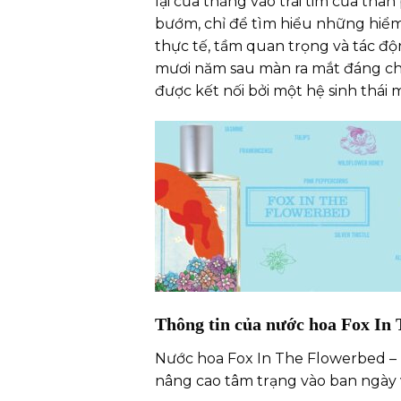
lại cứa thẳng vào trái tim của thâ
bướm, chỉ để tìm hiểu những hiể
thực tế, tầm quan trọng và tác độ
mươi năm sau màn ra mắt đáng chú
được kết nối bởi một hệ sinh thái 
Thông tin của nước hoa
Fox In 
Nước hoa Fox In The Flowerbed – 
nâng cao tâm trạng vào ban ngày v