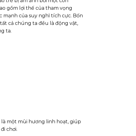
áo trẻ bị ám ảnh bởi một con
ao gồm lợi thế của tham vọng
c mạnh của suy nghĩ tích cực. Bốn
ất cả chúng ta đều là động vật,
g ta.
là một mùi hương linh hoạt, giúp
i chơi.