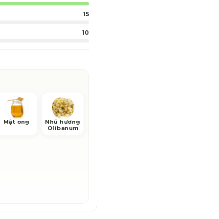
15
10
Mật ong
Nhũ hương
Olibanum