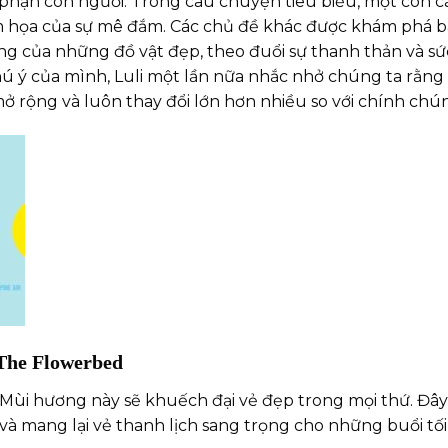
n phận con người. Trong câu chuyện tiêu biểu, một con c
m họa của sự mê đắm. Các chủ đề khác được khám phá b
ng của những đồ vật đẹp, theo đuổi sự thanh thản và sứ
 ý của mình, Luli một lần nữa nhắc nhở chúng ta rằng t
mở rộng và luôn thay đổi lớn hơn nhiều so với chính chún
The Flowerbed
Mùi hương này sẽ khuếch đại vẻ đẹp trong mọi thứ. Đây 
à mang lại vẻ thanh lịch sang trọng cho những buổi tối đ