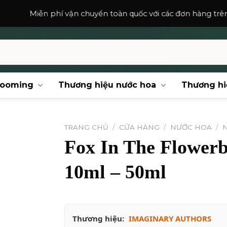
n phí vận chuyển toàn quốc với các đơn hàng trên
150,000
₫
.
rooming
Thương hiệu nước hoa
Thương hi
TRANG CHỦ
/
CỬA HÀNG
/
NƯỚC HOA
/
Fox In The Flowerb
10ml – 50ml
Thương hiệu:
IMAGINARY AUTHORS