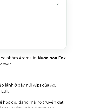
MỞ HOẶC THU GỌN MỤC 
huộc nhóm Aromatic.
Nước hoa Fox
Meyer.
ẻo lánh ở dãy núi Alps của Áo,
Luli.
i học dịu dàng mà họ truyền đạt