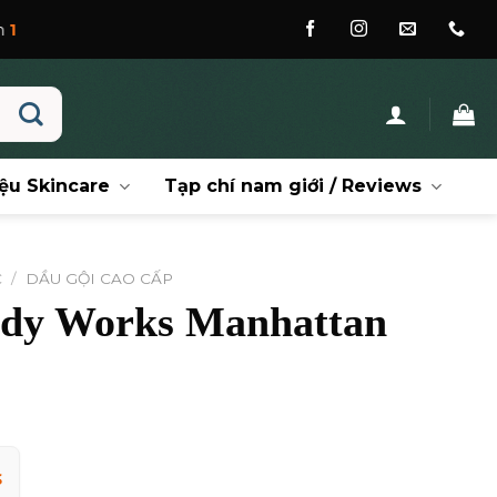
ệu Skincare
Tạp chí nam giới / Reviews
C
/
DẦU GỘI CAO CẤP
ody Works Manhattan
S