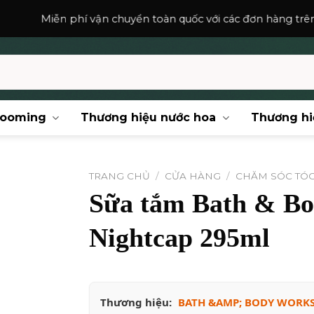
 vận chuyển toàn quốc với các đơn hàng trên
150,000
₫
.
rooming
Thương hiệu nước hoa
Thương hi
TRANG CHỦ
/
CỬA HÀNG
/
CHĂM SÓC TÓ
Sữa tắm Bath & B
Nightcap 295ml
Thương hiệu:
BATH &AMP; BODY WORK