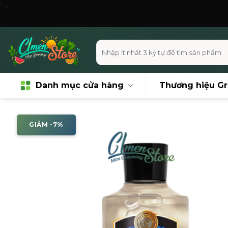
Skip
Miễn phí
to
content
Tìm
kiếm:
Danh mục cửa hàng
Thương hiệu G
GIẢM -7%