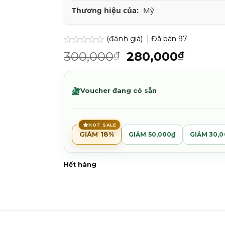
Thương hiệu của:
Mỹ
(đánh giá)
Đã bán
97
Được
Giá
Giá
300,000
280,000
₫
₫
xếp
gốc
hiện
hạng
0.0
là:
tại
5
300,000₫.
là:
Voucher đang có sẵn
sao
280,0
HOT SALE
GIẢM 18%
GIẢM 50,000₫
GIẢM 30,
Hết hàng