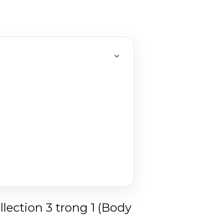
MỞ HOẶC THU GỌN MỤC 
ection 3 trong 1 (Body