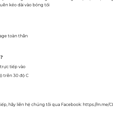
uên kéo dài vào bóng tối
age toàn thân
o?
trực tiếp vào
ộ trên 30 độ C
tiếp, hãy liên hệ chúng tôi qua Facebook:
https://m.me/