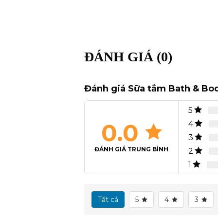
ĐÁNH GIÁ (0)
Đánh giá Sữa tắm Bath & Bo
5
0.0
4
3
ĐÁNH GIÁ TRUNG BÌNH
2
1
Tất cả
5
4
3