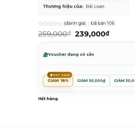
Thương hiệu của:
Đài Loan
(đánh giá)
Đã bán
106
Được
Giá
Giá
259,000
239,000
₫
₫
xếp
gốc
hiện
hạng
0.0
là:
tại
5
259,000₫.
là:
Voucher đang có sẵn
sao
239,00
HOT SALE
GIẢM 18%
GIẢM 50,000₫
GIẢM 30,
Hết hàng