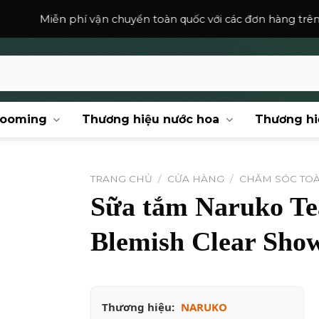
í vận chuyển toàn quốc với các đơn hàng trên
150,000
₫
.
rooming
Thương hiệu nước hoa
Thương hi
TRANG CHỦ
/
CỬA HÀNG
/
CHĂM SÓC TO
Sữa tắm Naruko Te
Blemish Clear Show
Thương hiệu:
NARUKO