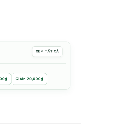
XEM TẤT CẢ
0₫.
000₫
GIẢM 20,000₫