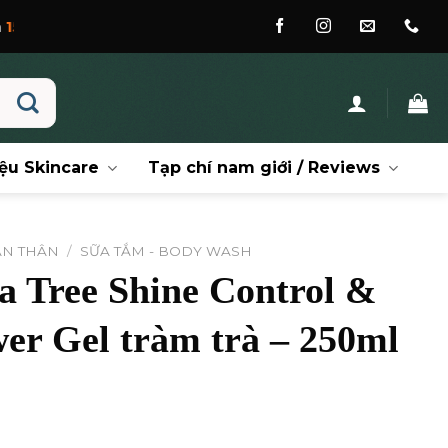
ệu Skincare
Tạp chí nam giới / Reviews
ÀN THÂN
/
SỮA TẮM - BODY WASH
a Tree Shine Control &
er Gel tràm trà – 250ml