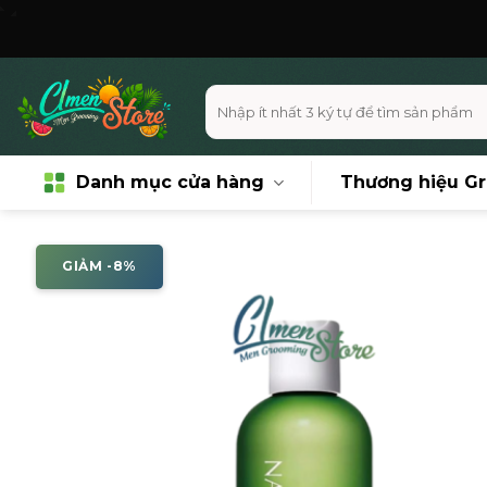
Skip
Miễn ph
to
content
Tìm
kiếm:
Danh mục cửa hàng
Thương hiệu G
GIẢM -8%