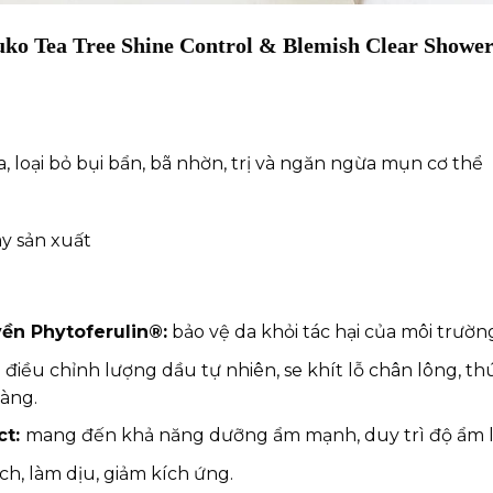
uko Tea Tree Shine Control & Blemish Clear Shower
a, loại bỏ bụi bẩn, bã nhờn, trị và ngăn ngừa mụn cơ thể
ày sản xuất
ền Phytoferulin®:
bảo vệ da khỏi tác hại của môi trường
:
điều chỉnh lượng dầu tự nhiên, se khít lỗ chân lông, thú
àng.
ct:
mang đến khả năng dưỡng ẩm mạnh, duy trì độ ẩm lâ
ch, làm dịu, giảm kích ứng.