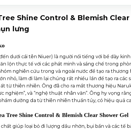
ree Shine Control & Blemish Clear
mụn lưng
ko
ến dưới cái tên Niuer) là người nổi tiếng với bề dày 
lăn lộn thực tế với các phát minh và sáng chế trong ph
c nhóm nghiên cứu trong và ngoài nước để tạo ra thươn
ớn nhỏ, làm đi làm lại chúng rất nhiều lần để tạo ra các
uất từ thiên nhiên. Ông đã cho ra mắt thương hiệu Naru
ực nghiệm”, và “nghệ thuật nhân văn”. Ông hy vọng rằn
phẩm dưỡng da từ thiên nhiên thuần túy, có hiệu quả ca
ea Tree Shine Control & Blemish Clear Shower Gel
chất giúp loại bỏ đi lượng dầu nhờn, bụi bẩn và các tế