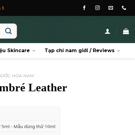
ệu Skincare
Tạp chí nam giới / Reviews
NƯỚC HOA NAM
mbré Leather
ử 5ml - Mẫu dùng thử 10ml