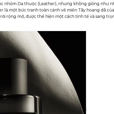
ộc nhóm Da thuộc (Leather), nhưng không giống như nh
er là một bức tranh toàn cảnh về miền Tây hoang dã củ
 trời rộng mở, được thể hiện một cách tinh tế và sang t
;