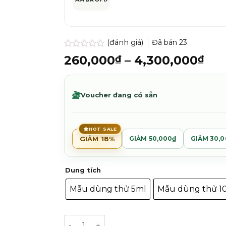
(đánh giá)
Đã bán
23
Được
Kh
260,000
–
4,300,000
₫
₫
xếp
giá
hạng
0.0
từ
5
260
Voucher đang có sẵn
sao
đế
4,3
HOT SALE
GIẢM 18%
GIẢM 50,000₫
GIẢM 30,
Dung tích
Mẫu dùng thử 5ml
Mẫu dùng thử 1
Tom Ford Eau D'Ombré Leather số lượng