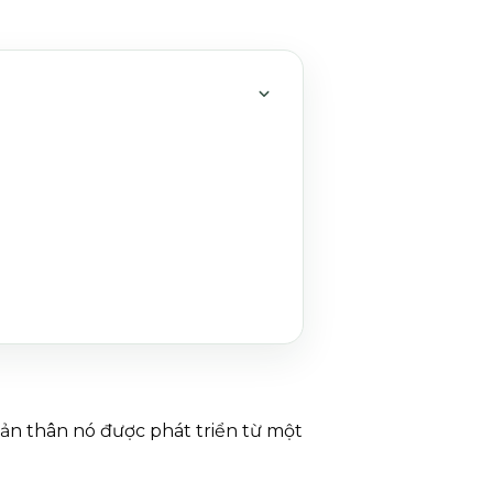
MỞ HOẶC THU GỌN MỤC 
ản thân nó được phát triển từ một