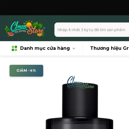
Skip
Miễn
to
content
Tìm
kiếm:
Danh mục cửa hàng
Thương hiệu G
GIẢM -4%