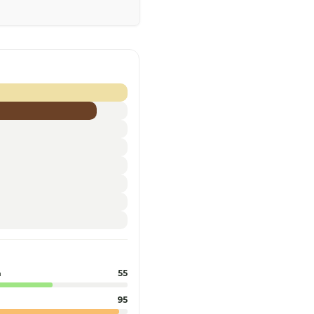
n
55
95