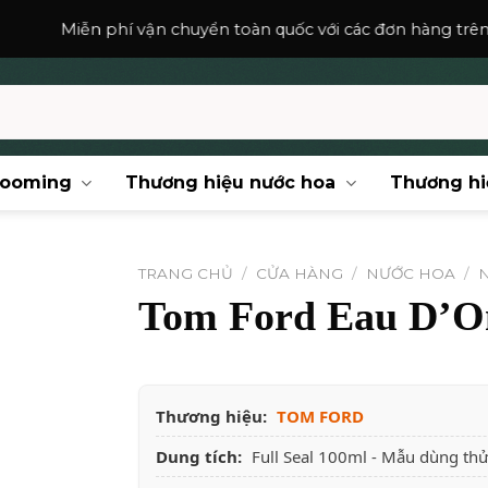
 phí vận chuyển toàn quốc với các đơn hàng trên
150,000
₫
.
rooming
Thương hiệu nước hoa
Thương hi
TRANG CHỦ
/
CỬA HÀNG
/
NƯỚC HOA
/
Tom Ford Eau D’O
Thương hiệu:
TOM FORD
Dung tích:
Full Seal 100ml - Mẫu dùng th