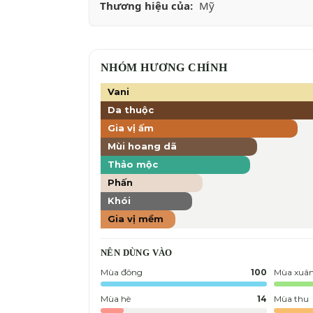
Thương hiệu của:
Mỹ
NHÓM HƯƠNG CHÍNH
Vani
Da thuộc
Gia vị ấm
Mùi hoang dã
Thảo mộc
Phấn
Khói
Gia vị mềm
NÊN DÙNG VÀO
Mùa đông
100
Mùa xuâ
Mùa hè
14
Mùa thu