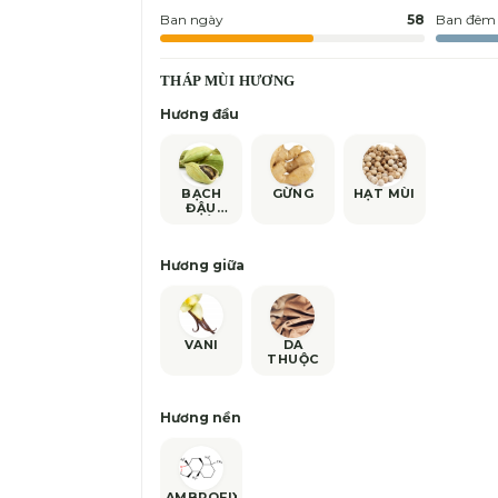
Ban ngày
58
Ban đêm
THÁP MÙI HƯƠNG
Hương đầu
BẠCH
GỪNG
HẠT MÙI
ĐẬU
KHẤU
Hương giữa
VANI
DA
THUỘC
Hương nền
AMBROFIX™