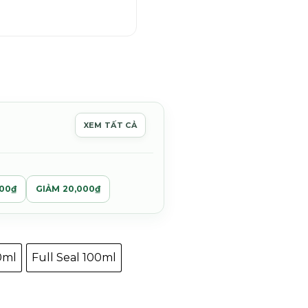
oảng
:
XEM TẤT CẢ
,000₫
n
00,000₫
000₫
GIẢM 20,000₫
0ml
Full Seal 100ml