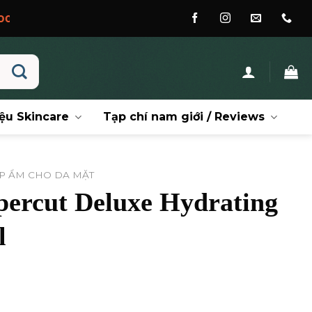
ệu Skincare
Tạp chí nam giới / Reviews
P ẨM CHO DA MẶT
ercut Deluxe Hydrating
l