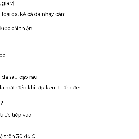
gia vị
loại da, kể cả da nhạy cảm
ợc cải thiện
 da
 da sau cạo râu
da mặt đến khi lớp kem thấm đều
o?
trực tiếp vào
ộ trên 30 độ C