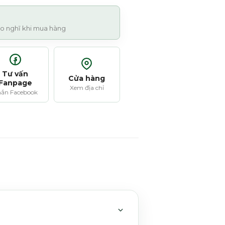
 lo nghĩ khi mua hàng
Tư vấn
Cửa hàng
Fanpage
Xem địa chỉ
ắn Facebook
MỞ HOẶC THU GỌN MỤC 