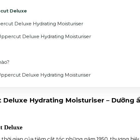
rcut Deluxe
rcut Deluxe Hydrating Moisturiser
ppercut Deluxe Hydrating Moisturiser
nào?
percut Deluxe Hydrating Moisturiser
Deluxe Hydrating Moisturiser – Dưỡng ẩ
ut Deluxe
thời gian của tiệm cắt tóc những năm 1950, thương hiệ