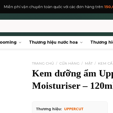
chuyển toàn quốc với các đơn hàng trên
150,000
₫
.
rooming
Thương hiệu nước hoa
Thương hi
TRANG CHỦ
/
CỬA HÀNG
/
MẶT
/
KEM CẤ
Kem dưỡng ẩm Upp
Moisturiser – 120m
Thương hiệu:
UPPERCUT