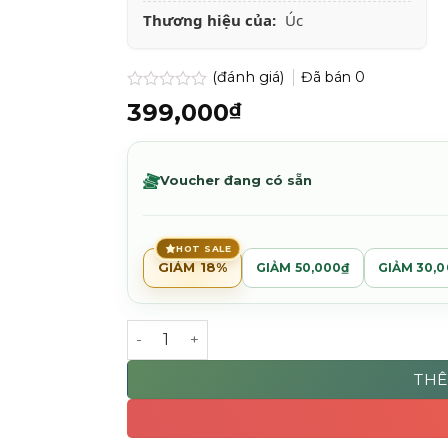
Thương hiệu của:
Úc
(đánh giá)
Đã bán
0
Được
399,000
₫
xếp
hạng
0.0
5
Voucher đang có sẵn
sao
HOT SALE
GIẢM 18%
GIẢM 50,000₫
GIẢM 30,
Kem dưỡng ẩm Uppercut Deluxe Hydrating
THÊ