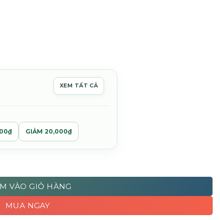
XEM TẤT CẢ
000₫
GIẢM 20,000₫
 Moisturiser - 120ml số lượng
M VÀO GIỎ HÀNG
MUA NGAY