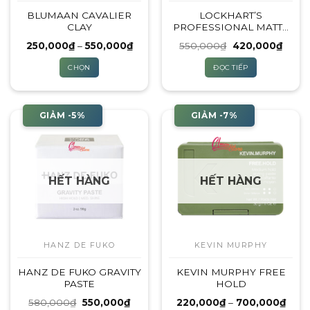
BLUMAAN CAVALIER
LOCKHART’S
CLAY
PROFESSIONAL MATTE
CLAY
Khoảng
Giá
Giá
250,000
₫
–
550,000
₫
550,000
₫
420,000
₫
giá:
gốc
hiện
từ
là:
tại
CHỌN
ĐỌC TIẾP
250,000₫
550,000₫.
là:
đến
420,0
Sản
550,000₫
phẩm
này
GIẢM -5%
GIẢM -7%
có
nhiều
biến
thể.
HẾT HÀNG
HẾT HÀNG
Các
tùy
chọn
có
thể
HANZ DE FUKO
KEVIN MURPHY
được
HANZ DE FUKO GRAVITY
KEVIN MURPHY FREE
chọn
PASTE
HOLD
trên
trang
Giá
Giá
Khoả
580,000
₫
550,000
₫
220,000
₫
–
700,000
₫