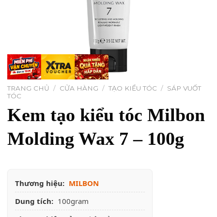
TRANG CHỦ
/
CỬA HÀNG
/
TẠO KIỂU TÓC
/
SÁP VUỐT
TÓC
Kem tạo kiểu tóc Milbon
Molding Wax 7 – 100g
Thương hiệu:
MILBON
Dung tích:
100gram