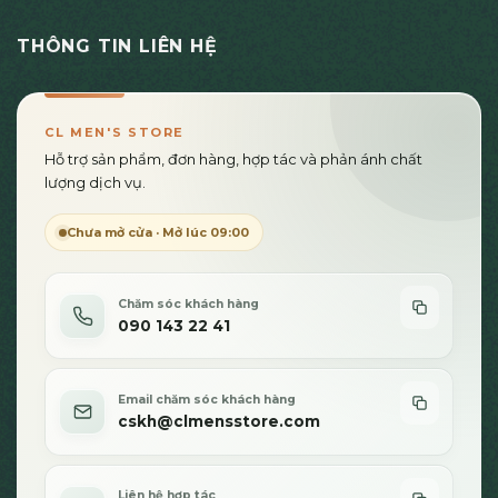
này
có
THÔNG TIN LIÊN HỆ
nhiều
biến
thể.
Các
CL MEN'S STORE
tùy
Hỗ trợ sản phẩm, đơn hàng, hợp tác và phản ánh chất
chọn
lượng dịch vụ.
có
thể
Chưa mở cửa · Mở lúc 09:00
được
chọn
trên
Chăm sóc khách hàng
trang
090 143 22 41
sản
phẩm
Email chăm sóc khách hàng
cskh@clmensstore.com
Liên hệ hợp tác