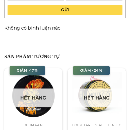
GỬI
Không có bình luận nào
SẢN PHẨM TƯƠNG TỰ
GIẢM -17%
GIẢM -24%
HẾT HÀNG
HẾT HÀNG
BLUMAAN
LOCKHART'S AUTHENTIC