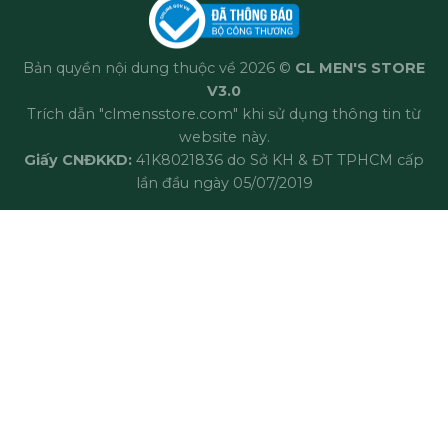
Bản quyền nội dung thuộc về 2026 ©
CL MEN'S STORE
V3.0
Trích dẫn "clmensstore.com" khi sử dụng thông tin từ
website này.
Giấy CNĐKKD:
41K8021836 do Sở KH & ĐT TPHCM cấp
lần đầu ngày 05/07/2019