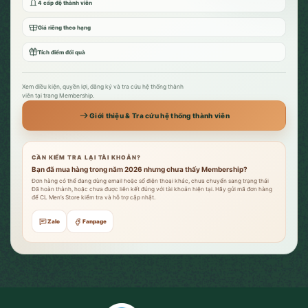
4 cấp độ thành viên
Giá riêng theo hạng
Tích điểm đổi quà
Xem điều kiện, quyền lợi, đăng ký và tra cứu hệ thống thành
viên tại trang Membership.
Giới thiệu & Tra cứu hệ thống thành viên
CẦN KIỂM TRA LẠI TÀI KHOẢN?
Bạn đã mua hàng trong năm 2026 nhưng chưa thấy Membership?
Đơn hàng có thể đang dùng email hoặc số điện thoại khác, chưa chuyển sang trạng thái
Đã hoàn thành, hoặc chưa được liên kết đúng với tài khoản hiện tại. Hãy gửi mã đơn hàng
để CL Men’s Store kiểm tra và hỗ trợ cập nhật.
Zalo
Fanpage