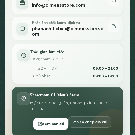
info@clmensstore.com
Phản ánh chất lượng dịch vụ
phananhdichvu@clmensstore.c
om
Thời gian làm việc
Giờ Việt Nam · GMT+7
Thứ 2 – Thứ 7
09:00 – 21:00
Chủ nhật
09:00 – 19:00
Showroom CL Men’s Store
151/8 Lạc Long Quân, Phường Minh Phụng,
TP.HCM
Sao chép địa chỉ
Xem bản đồ