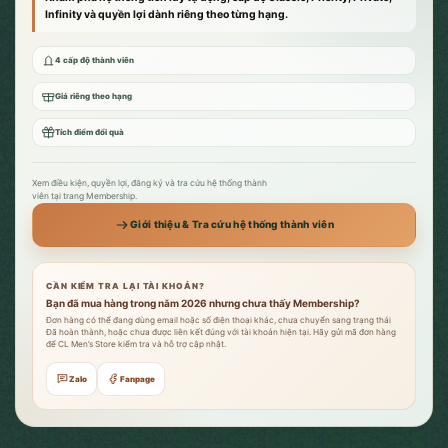
Infinity và quyền lợi dành riêng theo từng hạng.
4 cấp độ thành viên
Giá riêng theo hạng
Tích điểm đổi quà
Xem điều kiện, quyền lợi, đăng ký và tra cứu hệ thống thành
viên tại trang Membership.
Giới thiệu & Tra cứu hệ thống thành viên
CẦN KIỂM TRA LẠI TÀI KHOẢN?
Bạn đã mua hàng trong năm 2026 nhưng chưa thấy Membership?
Đơn hàng có thể đang dùng email hoặc số điện thoại khác, chưa chuyển sang trạng thái
Đã hoàn thành, hoặc chưa được liên kết đúng với tài khoản hiện tại. Hãy gửi mã đơn hàng
để CL Men’s Store kiểm tra và hỗ trợ cập nhật.
Zalo
Fanpage