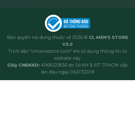
Bản quyền nội dung thuộc về 2026 ©
CL MEN'S STORE
V3.0
Trích dẫn "clmensstore.com" khi sử dụng thông tin từ
website này.
Giấy CNĐKKD:
41K8021836 do Sở KH & ĐT TPHCM cấp
lần đầu ngày 05/07/2019