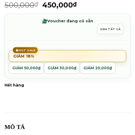
Được
Giá
Giá
500,000
450,000
₫
₫
xếp
gốc
hiện
hạng
0.0
là:
tại
Voucher đang có sẵn
5
500,000₫.
là:
sao
XEM TẤT CẢ
450,000₫.
HOT SALE
GIẢM 18%
GIẢM 50,000₫
GIẢM 30,000₫
GIẢM 20,000₫
Hết hàng
MÔ TẢ