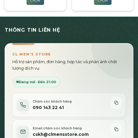
CHỌN
CHỌN
230,000₫
250,
phẩm
phẩm
đến
đến
Sản
Sản
450,000₫
550,
phẩm
phẩm
này
này
có
có
THÔNG TIN LIÊN HỆ
nhiều
nhiều
biến
biến
thể.
thể.
Các
Các
CL MEN'S STORE
tùy
tùy
Hỗ trợ sản phẩm, đơn hàng, hợp tác và phản ánh chất
chọn
chọn
lượng dịch vụ.
có
có
thể
thể
Đang mở · Đến 21:00
được
được
chọn
chọn
trên
trên
Chăm sóc khách hàng
trang
trang
090 143 22 41
sản
sản
phẩm
phẩm
Email chăm sóc khách hàng
cskh@clmensstore.com