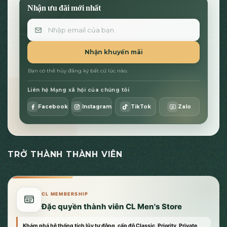
Nhận ưu đãi mới nhất
Email
Nhận khuyến mãi
Bạn có thể hủy đăng ký bất cứ lúc nào.
Liên hệ Mạng xã hội của chúng tôi
Facebook
Instagram
TikTok
Zalo
TRỞ THÀNH THÀNH VIÊN
CL MEMBERSHIP
Đặc quyền thành viên CL Men's Store
Khám phá hệ thống tích lũy tự động, cấp độ Classic, Priority, Private,