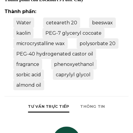
Thành phần:
Water
ceteareth 20
beeswax
kaolin
PEG-7 glyceryl cocoate
microcrystalline wax
polysorbate 20
PEG-40 hydrogenated castor oil
fragrance
phenoxyethanol
sorbic acid
caprylyl glycol
almond oil
TƯ VẤN TRỰC TIẾP
THÔNG TIN