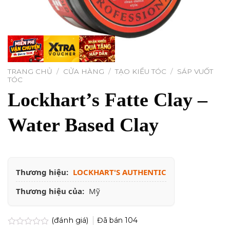
TRANG CHỦ
/
CỬA HÀNG
/
TẠO KIỂU TÓC
/
SÁP VUỐT
TÓC
Lockhart’s Fatte Clay –
Water Based Clay
Thương hiệu:
LOCKHART'S AUTHENTIC
Thương hiệu của:
Mỹ
(đánh giá)
Đã bán
104