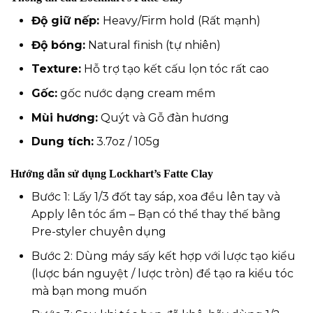
Độ giữ nếp:
Heavy/Firm hold (Rất mạnh)
Độ bóng:
Natural finish (tự nhiên)
Texture:
Hỗ trợ tạo kết cấu lọn tóc rất cao
Gốc:
gốc nước dạng cream mềm
Mùi hương:
Quýt và Gỗ đàn hương
Dung tích:
3.7oz / 105g
Hướng dẫn sử dụng
Lockhart’s
Fatte Clay
Bước 1: Lấy 1/3 đốt tay sáp, xoa đều lên tay và
Apply lên tóc ẩm – Bạn có thể thay thế bằng
Pre-styler chuyên dụng
Bước 2: Dùng máy sấy kết hợp với lược tạo kiểu
(lược bán nguyệt / lược tròn) để tạo ra kiểu tóc
mà bạn mong muốn