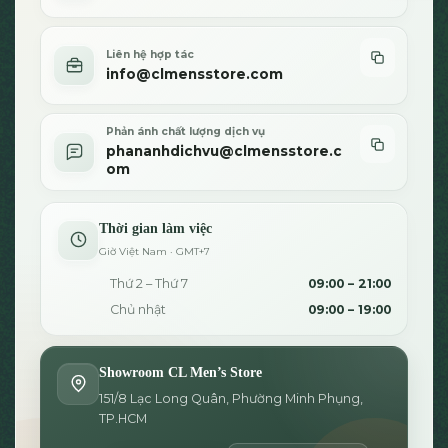
Liên hệ hợp tác
info@clmensstore.com
Phản ánh chất lượng dịch vụ
phananhdichvu@clmensstore.c
om
Thời gian làm việc
Giờ Việt Nam · GMT+7
Thứ 2 – Thứ 7
09:00 – 21:00
Chủ nhật
09:00 – 19:00
Showroom CL Men’s Store
151/8 Lạc Long Quân, Phường Minh Phụng,
TP.HCM