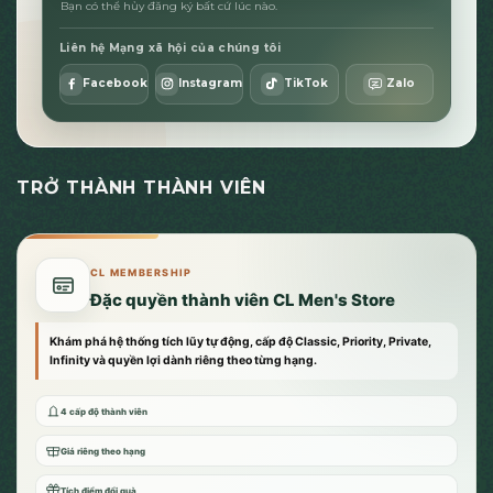
Bạn có thể hủy đăng ký bất cứ lúc nào.
Liên hệ Mạng xã hội của chúng tôi
Facebook
Instagram
TikTok
Zalo
TRỞ THÀNH THÀNH VIÊN
CL MEMBERSHIP
Đặc quyền thành viên CL Men's Store
Khám phá hệ thống tích lũy tự động, cấp độ Classic, Priority, Private,
Infinity và quyền lợi dành riêng theo từng hạng.
4 cấp độ thành viên
Giá riêng theo hạng
Tích điểm đổi quà