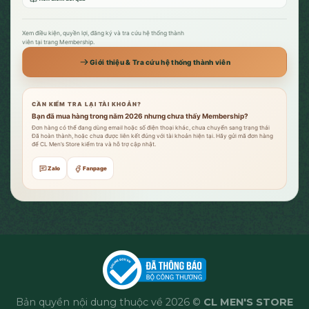
Xem điều kiện, quyền lợi, đăng ký và tra cứu hệ thống thành
viên tại trang Membership.
Giới thiệu & Tra cứu hệ thống thành viên
CẦN KIỂM TRA LẠI TÀI KHOẢN?
Bạn đã mua hàng trong năm 2026 nhưng chưa thấy Membership?
Đơn hàng có thể đang dùng email hoặc số điện thoại khác, chưa chuyển sang trạng thái
Đã hoàn thành, hoặc chưa được liên kết đúng với tài khoản hiện tại. Hãy gửi mã đơn hàng
để CL Men’s Store kiểm tra và hỗ trợ cập nhật.
Zalo
Fanpage
Bản quyền nội dung thuộc về 2026 ©
CL MEN'S STORE