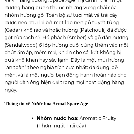
Và khi lắng xuống, Space Age “hạ cánh” trên một
đường băng quen thuộc nhưng vững chãi của
nhóm hương gỗ. Toàn bộ sự tươi mát và trái cây
được neo đậu lại bởi một lớp nền gỗ tuyết tùng
(Cedar) khô ráo và hoắc hương (Patchouli) đã được
gột rửa sạch sẽ. Hổ phách (Amber) và gỗ đàn hương
(Sandalwood) ở lớp hương cuối cùng thêm vào một
chút ấm áp, mềm mại, khiến cho cái kết không bị
quá khô khan hay sắc lạnh. Đây là một mùi hương
“an toàn” theo nghĩa tích cực nhất: đa dụng, dễ
mến, và là một người bạn đồng hành hoàn hảo cho
người đàn ông hiện đại trong mọi hoạt động hàng
ngày.
Thông tin về Nước hoa Armaf Space Age
Nhóm
nước hoa
:
Aromatic Fruity
(Thơm ngát Trái cây)