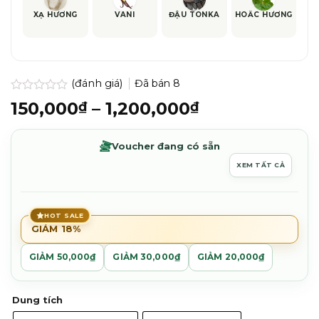
XẠ HƯƠNG
VANI
ĐẬU TONKA
HOẮC HƯƠNG
(đánh giá)
Đã bán
8
Được
Khoảng
150,000
–
1,200,000
₫
₫
xếp
giá:
hạng
0.0
từ
Voucher đang có sẵn
5
150,000₫
sao
XEM TẤT CẢ
đến
1,200,000₫
HOT SALE
GIẢM 18%
GIẢM 50,000₫
GIẢM 30,000₫
GIẢM 20,000₫
Dung tích