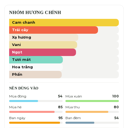
NHÓM HƯƠNG CHÍNH
Cam chanh
Trái cây
Xạ hương
Vani
Ngọt
Tươi mát
Hoa trắng
Phấn
NÊN DÙNG VÀO
Mùa đông
54
Mùa xuân
100
Mùa hè
85
Mùa thu
80
Ban ngày
95
Ban đêm
54