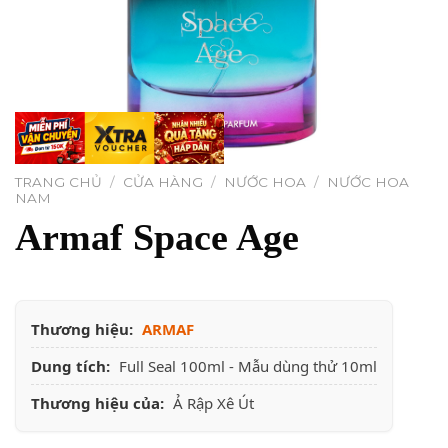
TRANG CHỦ
/
CỬA HÀNG
/
NƯỚC HOA
/
NƯỚC HOA
NAM
Armaf Space Age
Thương hiệu:
ARMAF
Dung tích:
Full Seal 100ml - Mẫu dùng thử 10ml
Thương hiệu của:
Ả Rập Xê Út