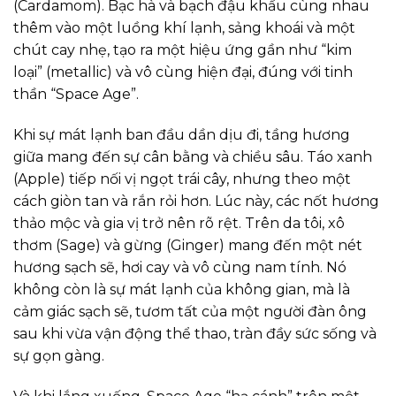
(Cardamom). Bạc hà và bạch đậu khấu cùng nhau
thêm vào một luồng khí lạnh, sảng khoái và một
chút cay nhẹ, tạo ra một hiệu ứng gần như “kim
loại” (metallic) và vô cùng hiện đại, đúng với tinh
thần “Space Age”.
Khi sự mát lạnh ban đầu dần dịu đi, tầng hương
giữa mang đến sự cân bằng và chiều sâu. Táo xanh
(Apple) tiếp nối vị ngọt trái cây, nhưng theo một
cách giòn tan và rắn rỏi hơn. Lúc này, các nốt hương
thảo mộc và gia vị trở nên rõ rệt. Trên da tôi, xô
thơm (Sage) và gừng (Ginger) mang đến một nét
hương sạch sẽ, hơi cay và vô cùng nam tính. Nó
không còn là sự mát lạnh của không gian, mà là
cảm giác sạch sẽ, tươm tất của một người đàn ông
sau khi vừa vận động thể thao, tràn đầy sức sống và
sự gọn gàng.