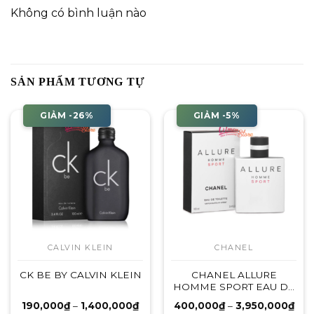
Không có bình luận nào
SẢN PHẨM TƯƠNG TỰ
GIẢM -26%
GIẢM -5%
CALVIN KLEIN
CHANEL
CK BE BY CALVIN KLEIN
CHANEL ALLURE
HOMME SPORT EAU DE
TOILETTE
Khoảng
Kho
190,000
₫
–
1,400,000
₫
400,000
₫
–
3,950,000
₫