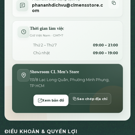
phananhdichvu@clmensstore.c
om
Thời gian làm việc
Giờ Việt Nam · GMT+7
Thứ 2 – Thứ 7
09:00 – 21:00
Chủ nhật
09:00 – 19:00
Showroom CL Men’s Store
151/8 Lạc Long Quân, Phường Minh Phụng,
TP.HCM
Sao chép địa chỉ
Xem bản đồ
ĐIỀU KHOẢN & QUYỀN LỢI