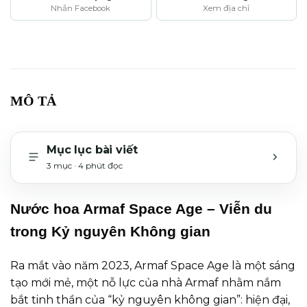
Nhắn Facebook
Xem địa chỉ
MÔ TẢ
Mục lục bài viết
3 mục · 4 phút đọc
MỞ H
Nước hoa Armaf Space Age – Viễn du
trong Kỷ nguyên Không gian
Ra mắt vào năm 2023, Armaf Space Age là một sáng
tạo mới mẻ, một nỗ lực của nhà Armaf nhằm nắm
bắt tinh thần của “kỷ nguyên không gian”: hiện đại,