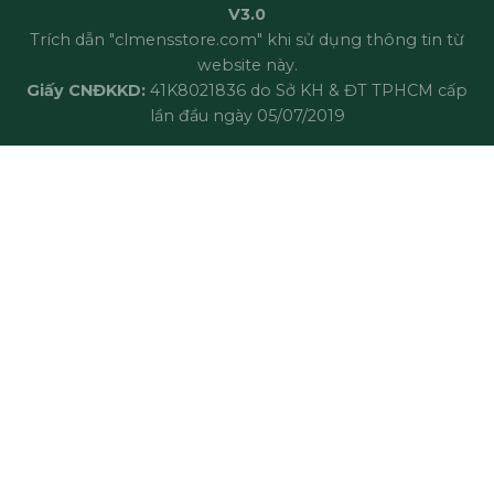
V3.0
Trích dẫn "clmensstore.com" khi sử dụng thông tin từ
website này.
Giấy CNĐKKD:
41K8021836 do Sở KH & ĐT TPHCM cấp
lần đầu ngày 05/07/2019