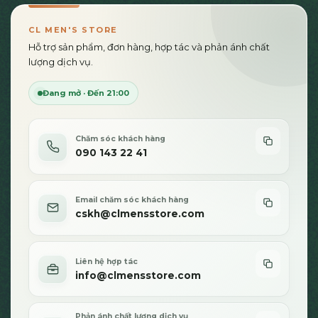
thể.
thể.
Các
Các
CL MEN'S STORE
tùy
tùy
Hỗ trợ sản phẩm, đơn hàng, hợp tác và phản ánh chất
chọn
chọn
lượng dịch vụ.
có
có
thể
thể
Đang mở · Đến 21:00
được
được
chọn
chọn
trên
trên
Chăm sóc khách hàng
trang
trang
090 143 22 41
sản
sản
phẩm
phẩm
Email chăm sóc khách hàng
cskh@clmensstore.com
Liên hệ hợp tác
info@clmensstore.com
Phản ánh chất lượng dịch vụ