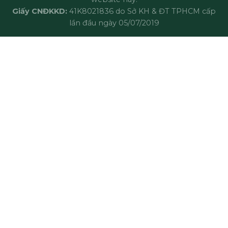
Giấy CNĐKKD:
41K8021836 do Sở KH & ĐT TPHCM cấp
lần đầu ngày 05/07/2019