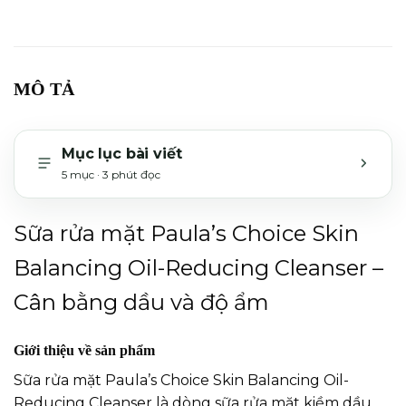
MÔ TẢ
Mục lục bài viết
5 mục · 3 phút đọc
MỞ H
Sữa rửa mặt Paula’s Choice Skin
Balancing Oil-Reducing Cleanser –
Cân bằng dầu và độ ẩm
Giới thiệu về sản phẩm
Sữa rửa mặt Paula’s Choice Skin Balancing Oil-
Reducing Cleanser là dòng sữa rửa mặt kiềm dầu