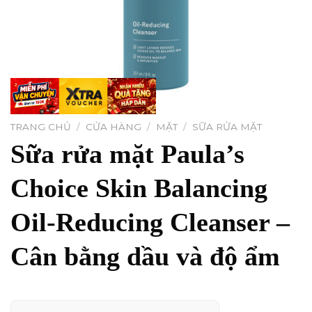
TRANG CHỦ
/
CỬA HÀNG
/
MẶT
/
SỮA RỬA MẶT
Sữa rửa mặt Paula’s
Choice Skin Balancing
Oil-Reducing Cleanser –
Cân bằng dầu và độ ẩm