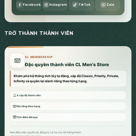
Facebook
Instagram
TikTok
Zalo
TRỞ THÀNH THÀNH VIÊN
CL MEMBERSHIP
Đặc quyền thành viên CL Men's Store
Khám phá hệ thống tích lũy tự động, cấp độ Classic, Priority, Private,
Infinity và quyền lợi dành riêng theo từng hạng.
4 cấp độ thành viên
Giá riêng theo hạng
Tích điểm đổi quà
Xem điều kiện, quyền lợi, đăng ký và tra cứu hệ thống thành