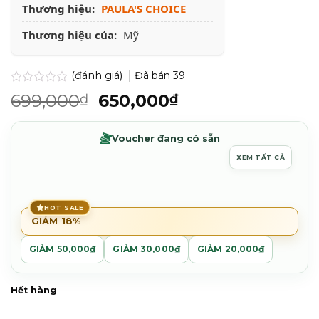
Thương hiệu:
PAULA'S CHOICE
Thương hiệu của:
Mỹ
(đánh giá)
Đã bán
39
Được
Giá
Giá
699,000
650,000
₫
₫
xếp
gốc
hiện
hạng
0.0
là:
tại
Voucher đang có sẵn
5
699,000₫.
là:
sao
XEM TẤT CẢ
650,000₫.
HOT SALE
GIẢM 18%
GIẢM 50,000₫
GIẢM 30,000₫
GIẢM 20,000₫
Hết hàng