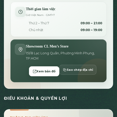
Thời gian làm việc
Giờ Việt Nam · GMT+7
Thứ 2 – Thứ 7
09:00 – 21:00
Chủ nhật
09:00 – 19:00
Showroom CL Men’s Store
151/8 Lạc Long Quân, Phường Minh Phụng,
TP.HCM
Sao chép địa chỉ
Xem bản đồ
ĐIỀU KHOẢN & QUYỀN LỢI