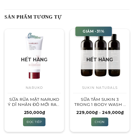
SẢN PHẨM TƯƠNG TỰ
GIẢM -31%
HẾT HÀNG
HẾT HÀNG
NARUKO
SUKIN NATURALS
SỮA RỬA MẶT NARUKO
SỮA TẮM SUKIN 3
Ý DĨ NHÂN ĐỎ MỚI RAW
TRONG 1 BODY WASH –
JOB’S TEARS
500ML ( SỮA TẮM – DẦU
Khoả
250,000
₫
229,000
₫
–
249,000
₫
BRIGHTENING
GỘI – SỮA RỬA MẶT) – 3
giá:
FOAMING WASH –
MÙI HƯƠNG
từ
ĐỌC TIẾP
CHỌN
229,
120ML
đến
Sản
249,