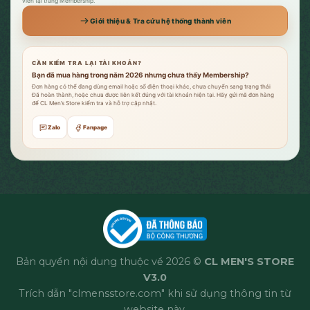
viên tại trang Membership.
Giới thiệu & Tra cứu hệ thống thành viên
CẦN KIỂM TRA LẠI TÀI KHOẢN?
Bạn đã mua hàng trong năm 2026 nhưng chưa thấy Membership?
Đơn hàng có thể đang dùng email hoặc số điện thoại khác, chưa chuyển sang trạng thái
Đã hoàn thành, hoặc chưa được liên kết đúng với tài khoản hiện tại. Hãy gửi mã đơn hàng
để CL Men’s Store kiểm tra và hỗ trợ cập nhật.
Zalo
Fanpage
Bản quyền nội dung thuộc về 2026 ©
CL MEN'S STORE
V3.0
Trích dẫn "clmensstore.com" khi sử dụng thông tin từ
website này.