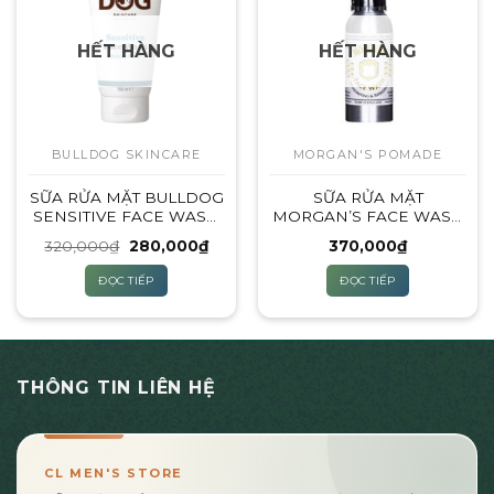
HẾT HÀNG
HẾT HÀNG
BULLDOG SKINCARE
MORGAN'S POMADE
SỮA RỬA MẶT BULLDOG
SỮA RỬA MẶT
SENSITIVE FACE WASH
MORGAN’S FACE WASH
– 150ML (DÀNH CHO DA
100ML
Giá
Giá
320,000
₫
280,000
₫
370,000
₫
NHẠY CẢM)
gốc
hiện
là:
tại
ĐỌC TIẾP
ĐỌC TIẾP
320,000₫.
là:
280,000₫.
THÔNG TIN LIÊN HỆ
CL MEN'S STORE