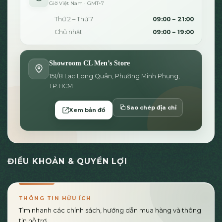
Giờ Việt Nam · GMT+7
Thứ 2 – Thứ 7
09:00 – 21:00
Chủ nhật
09:00 – 19:00
Showroom CL Men’s Store
151/8 Lạc Long Quân, Phường Minh Phụng,
TP.HCM
Sao chép địa chỉ
Xem bản đồ
ĐIỀU KHOẢN & QUYỀN LỢI
THÔNG TIN HỮU ÍCH
Tìm nhanh các chính sách, hướng dẫn mua hàng và thông
tin hỗ trợ.