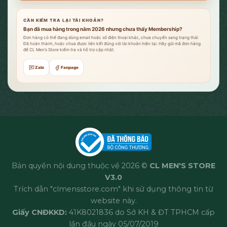
CẦN KIỂM TRA LẠI TÀI KHOẢN?
Bạn đã mua hàng trong năm 2026 nhưng chưa thấy Membership?
Đơn hàng có thể đang dùng email hoặc số điện thoại khác, chưa chuyển sang trạng thái
Đã hoàn thành, hoặc chưa được liên kết đúng với tài khoản hiện tại. Hãy gửi mã đơn hàng
để CL Men’s Store kiểm tra và hỗ trợ cập nhật.
Zalo
Fanpage
Bản quyền nội dung thuộc về 2026 ©
CL MEN'S STORE
V3.0
Trích dẫn "clmensstore.com" khi sử dụng thông tin từ
website này.
Giấy CNĐKKD:
41K8021836 do Sở KH & ĐT TPHCM cấp
lần đầu ngày 05/07/2019