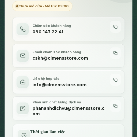
sản
sản
Chưa mở cửa · Mở lúc 09:00
phẩm
phẩm
Chăm sóc khách hàng
090 143 22 41
Email chăm sóc khách hàng
cskh@clmensstore.com
Liên hệ hợp tác
info@clmensstore.com
Phản ánh chất lượng dịch vụ
phananhdichvu@clmensstore.c
om
Thời gian làm việc