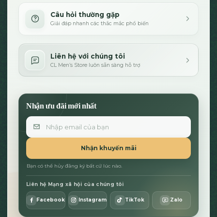
Câu hỏi thường gặp
Giải đáp nhanh các thắc mắc phổ biến
Liên hệ với chúng tôi
CL Men’s Store luôn sẵn sàng hỗ trợ
Nhận ưu đãi mới nhất
Email
Nhận khuyến mãi
Bạn có thể hủy đăng ký bất cứ lúc nào.
Liên hệ Mạng xã hội của chúng tôi
Facebook
Instagram
TikTok
Zalo