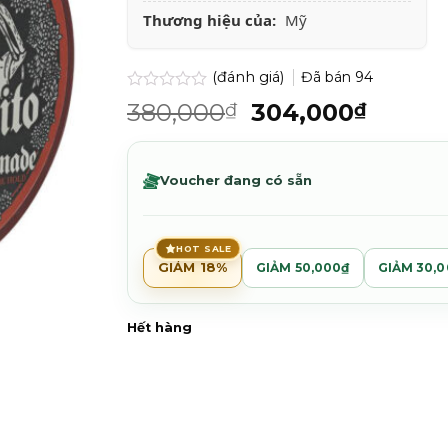
Thương hiệu của:
Mỹ
(đánh giá)
Đã bán
94
Được
Giá
Giá
380,000
304,000
₫
₫
xếp
gốc
hiện
hạng
0.0
là:
tại
5
380,000₫.
là:
Voucher đang có sẵn
sao
304,0
HOT SALE
GIẢM 18%
GIẢM 50,000₫
GIẢM 30,
Hết hàng