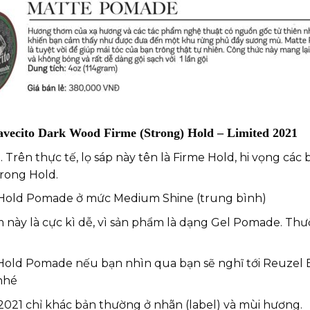
avecito Dark Wood Firme (Strong) Hold – Limited 2021
. Trên thực tế, lọ sáp này tên là Firme Hold, hi vọng cá
trong Hold.
 Hold Pomade ở mức Medium Shine (trung bình)
 này là cực kì dễ, vì sản phẩm là dạng Gel Pomade. Thườ
 Hold Pomade nếu bạn nhìn qua bạn sẽ nghĩ tới Reuze
nhé
021 chỉ khác bản thường ở nhãn (label) và mùi hương.