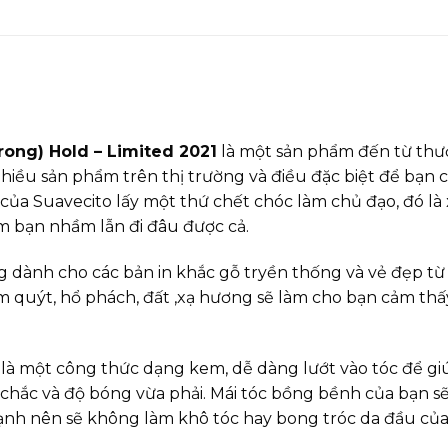
ong) Hold – Limited 2021
là một sản phẩm đến từ thư
hiều sản phẩm trên thị trường và điều đặc biệt để bạn 
của Suavecito lấy một thứ chết chóc làm chủ đạo, đó là x
m bạn nhầm lẫn đi đâu được cả.
ọng dành cho các bản in khắc gỗ tryền thống và vẻ đẹp từ
m quýt, hổ phách, đất ,xạ hương sẽ làm cho bạn cảm th
là một công thức dạng kem, dễ dàng lướt vào tóc để gi
chắc và độ bóng vừa phải. Mái tóc bồng bềnh của bạn s
nh nên sẽ không làm khô tóc hay bong tróc da đầu của