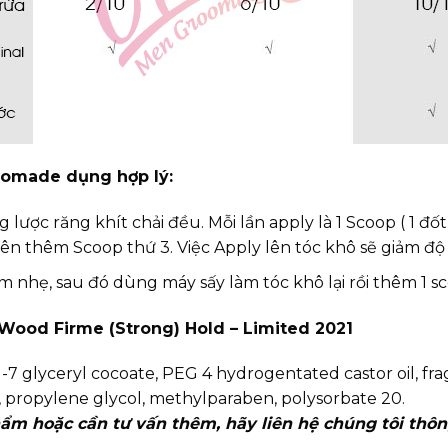
Pomade dụng hợp lý:
g lược răng khít chải đều. Mỗi lần apply là 1 Scoop ( 1 đ
ên thêm Scoop thứ 3. Việc Apply lên tóc khô sẽ giảm độ
ẩm nhẹ, sau đó dùng máy sấy làm tóc khô lại rồi thêm 1 
Wood Firme (Strong) Hold – Limited 2021
-7 glyceryl cocoate, PEG 4 hydrogentated castor oil, fr
 propylene glycol, methylparaben, polysorbate 20.
ẩm hoặc cần tư vấn thêm, hãy liên hệ chúng tôi thô