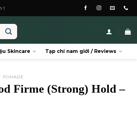
ệu Skincare
Tạp chí nam giới / Reviews
/
POMADE
d Firme (Strong) Hold –