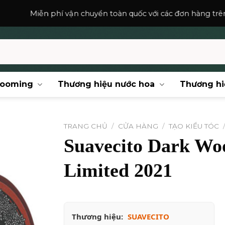
phí vận chuyển toàn quốc với các đơn hàng trên
150,000
₫
.
rooming
Thương hiệu nước hoa
Thương hi
TRANG CHỦ
/
CỬA HÀNG
/
TẠO KIỂU TÓC
Suavecito Dark Woo
Limited 2021
Thương hiệu:
SUAVECITO