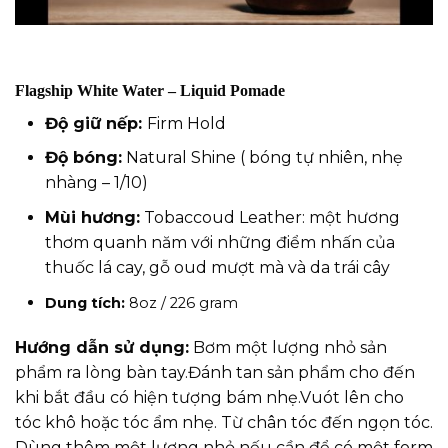
Flagship White Water – Liquid Pomade
Độ giữ nếp:
Firm Hold
Độ bóng:
Natural Shine ( bóng tự nhiên, nhẹ
nhàng – 1/10)
Mùi hương:
Tobaccoud Leather: một hương
thơm quanh năm với những điểm nhấn của
thuốc lá cay, gỗ oud mượt mà và da trái cây
Dung tích:
8oz / 226 gram
Hướng dẫn sử dụng:
Bơm một lượng nhỏ sản
phẩm ra lòng bàn tay.Đánh tan sản phẩm cho đến
khi bắt đầu có hiện tượng bám nhẹ.Vuót lên cho
tóc khô hoặc tóc ẩm nhẹ. Từ chân tóc đến ngọn tóc.
Dùng thêm một lượng nhỏ nếu cần để có một form