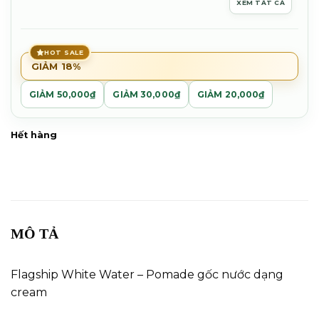
XEM TẤT CẢ
350,000₫.
HOT SALE
GIẢM 18%
GIẢM 50,000₫
GIẢM 30,000₫
GIẢM 20,000₫
Hết hàng
MÔ TẢ
Flagship White Water – Pomade gốc nước dạng
cream