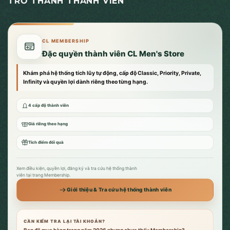
TRỞ THÀNH THÀNH VIÊN
CL MEMBERSHIP
Đặc quyền thành viên CL Men's Store
Khám phá hệ thống tích lũy tự động, cấp độ Classic, Priority, Private,
Infinity và quyền lợi dành riêng theo từng hạng.
4 cấp độ thành viên
Giá riêng theo hạng
Tích điểm đổi quà
Xem điều kiện, quyền lợi, đăng ký và tra cứu hệ thống thành
viên tại trang Membership.
Giới thiệu & Tra cứu hệ thống thành viên
CẦN KIỂM TRA LẠI TÀI KHOẢN?
Bạn đã mua hàng trong năm 2026 nhưng chưa thấy Membership?