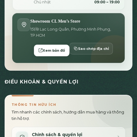
Chủ nhật
09:00 – 19:00
Showroom CL Men’s Store
151/8 Lạc Long Quân, Phường Minh Phụng,
TP.HCM
Sao chép địa chỉ
Xem bản đồ
ĐIỀU KHOẢN & QUYỀN LỢI
THÔNG TIN HỮU ÍCH
Tìm nhanh các chính sách, hướng dẫn mua hàng và thông
tin hỗ trợ.
Chính sách & quyền lợi