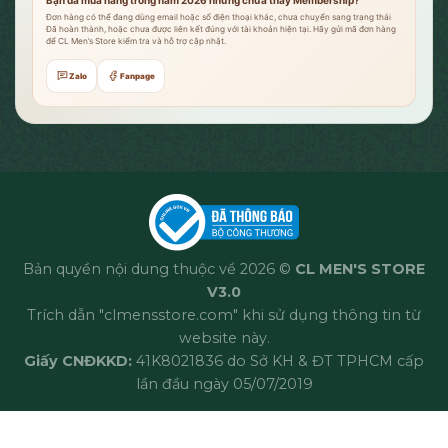
Đơn hàng có thể đang dùng email hoặc số điện thoại khác, chưa chuyển sang trạng thái
Đã hoàn thành, hoặc chưa được liên kết đúng với tài khoản hiện tại. Hãy gửi mã đơn hàng
để CL Men’s Store kiểm tra và hỗ trợ cập nhật.
Zalo
Fanpage
Bản quyền nội dung thuộc về 2026 ©
CL MEN'S STORE
V3.0
Trích dẫn "clmensstore.com" khi sử dụng thông tin từ
website này.
Giấy CNĐKKD:
41K8021836 do Sở KH & ĐT TPHCM cấp
lần đầu ngày 05/07/2019