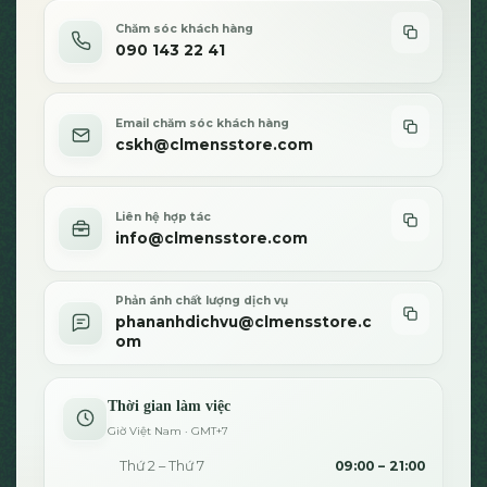
trên
Chăm sóc khách hàng
trang
090 143 22 41
sản
phẩm
Email chăm sóc khách hàng
cskh@clmensstore.com
Liên hệ hợp tác
info@clmensstore.com
Phản ánh chất lượng dịch vụ
phananhdichvu@clmensstore.c
om
Thời gian làm việc
Giờ Việt Nam · GMT+7
Thứ 2 – Thứ 7
09:00 – 21:00