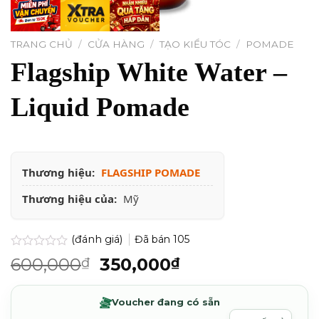
TRANG CHỦ
/
CỬA HÀNG
/
TẠO KIỂU TÓC
/
POMADE
Flagship White Water –
Liquid Pomade
Thương hiệu:
FLAGSHIP POMADE
Thương hiệu của:
Mỹ
(đánh giá)
Đã bán
105
Được
Giá
Giá
600,000
350,000
₫
₫
xếp
gốc
hiện
hạng
0.0
là:
tại
Voucher đang có sẵn
5
600,000₫.
là:
sao