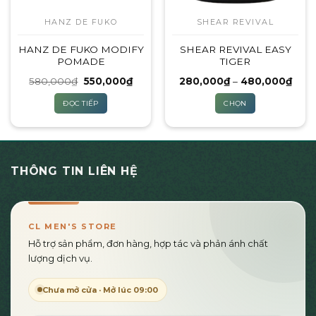
HANZ DE FUKO
SHEAR REVIVAL
HANZ DE FUKO MODIFY
SHEAR REVIVAL EASY
POMADE
TIGER
Giá
Giá
Kho
580,000
₫
550,000
₫
280,000
₫
–
480,000
₫
gốc
hiện
giá:
là:
tại
từ
ĐỌC TIẾP
CHỌN
580,000₫.
là:
280,
550,000₫.
đến
Sản
480,
phẩm
này
có
THÔNG TIN LIÊN HỆ
nhiều
biến
thể.
Các
CL MEN'S STORE
tùy
Hỗ trợ sản phẩm, đơn hàng, hợp tác và phản ánh chất
chọn
lượng dịch vụ.
có
thể
Chưa mở cửa · Mở lúc 09:00
được
chọn