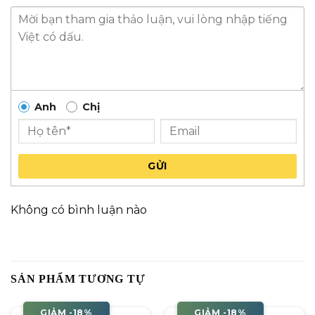
Anh
Chị
GỬI
Không có bình luận nào
SẢN PHẨM TƯƠNG TỰ
GIẢM -18%
GIẢM -18%