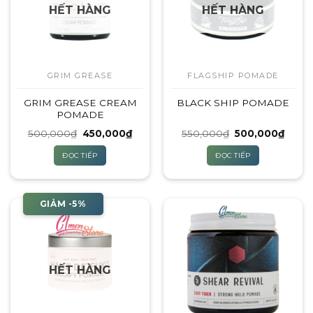
HẾT HÀNG
HẾT HÀNG
GRIM GREASE
FLAGSHIP POMADE
GRIM GREASE CREAM
BLACK SHIP POMADE
POMADE
Giá
Giá
Giá
Giá
500,000
₫
450,000
₫
550,000
₫
500,000
₫
gốc
hiện
gốc
hiện
là:
tại
là:
tại
ĐỌC TIẾP
ĐỌC TIẾP
500,000₫.
là:
550,000₫.
là:
450,000₫.
500,0
GIẢM -5%
HẾT HÀNG