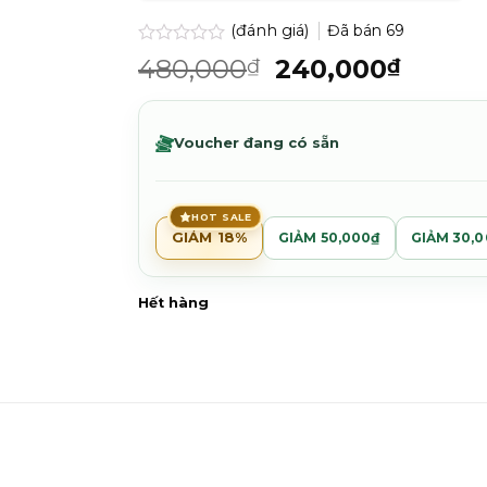
(đánh giá)
Đã bán
69
Được
Giá
Giá
480,000
240,000
₫
₫
xếp
gốc
hiện
hạng
0.0
là:
tại
5
480,000₫.
là:
Voucher đang có sẵn
sao
240,0
HOT SALE
GIẢM 18%
GIẢM 50,000₫
GIẢM 30,
Hết hàng