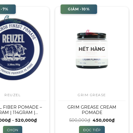
 -7%
GIẢM -10%
HẾT HÀNG
REUZEL
GRIM GREASE
L FIBER POMADE –
GRIM GREASE CREAM
RAM | 114GRAM |
POMADE
340GRAM
Khoảng
Giá
Giá
000
₫
–
520,000
₫
500,000
₫
450,000
₫
giá:
gốc
hiện
từ
là:
tại
CHỌN
ĐỌC TIẾP
270,000₫
500,000₫.
là: