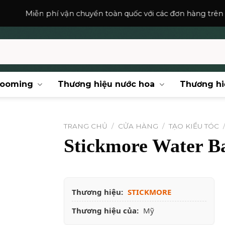
í vận chuyển toàn quốc với các đơn hàng trên
150,000
₫
.
rooming
Thương hiệu nước hoa
Thương hi
TRANG CHỦ
/
CỬA HÀNG
/
TẠO KIỂU TÓC
Stickmore Water B
Thương hiệu:
STICKMORE
Thương hiệu của:
Mỹ