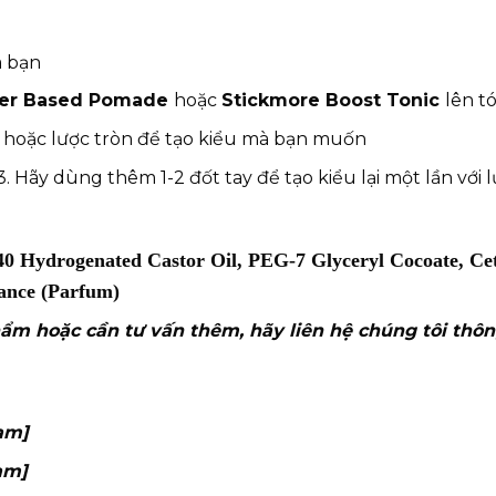
a bạn
ter Based Pomade
hoặc
Stickmore Boost Tonic
lên t
 hoặc lược tròn để tạo kiểu mà bạn muốn
3. Hãy dùng thêm 1-2 đốt tay để tạo kiểu lại một lần với 
0 Hydrogenated Castor Oil, PEG-7 Glyceryl Cocoate, Cet
ance (Parfum)
ẩm hoặc cần tư vấn thêm, hãy liên hệ
chúng tôi thôn
am]
am]