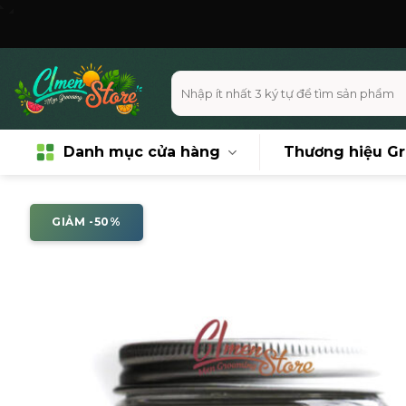
Skip
Miễn ph
to
content
Tìm
kiếm:
Danh mục cửa hàng
Thương hiệu G
GIẢM -50%