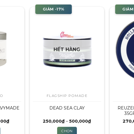
GIẢM -17%
GIẢM
G
HẾT HÀNG
KO
FLAGSHIP POMADE
AVYMADE
DEAD SEA CLAY
REUZE
35G
Giá
Khoảng
000
₫
250,000
₫
–
500,000
₫
270,
hiện
giá:
tại
từ
CHỌN
00₫.
là:
250,000₫