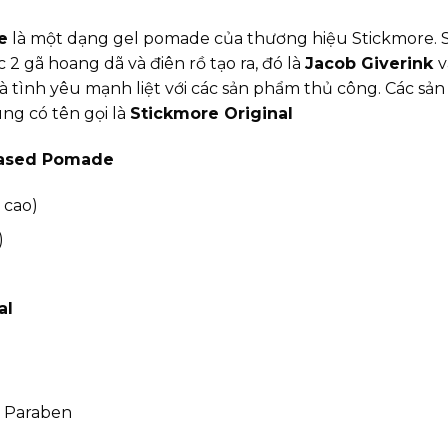
e
là một dạng gel pomade của thương hiệu Stickmore. St
2 gã hoang dã và điên rồ tạo ra, đó là
Jacob Giverink
 tình yêu mạnh liệt với các sản phẩm thủ công. Các sả
ng có tên gọi là
Stickmore Original
Based Pomade
 cao)
)
al
 Paraben