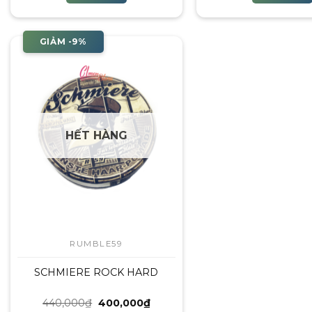
420,000₫.
GIẢM -9%
HẾT HÀNG
RUMBLE59
SCHMIERE ROCK HARD
Giá
Giá
440,000
₫
400,000
₫
gốc
hiện