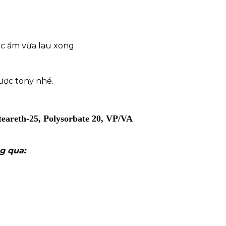
óc ẩm vừa lau xong
lược tony nhé.
eareth-25, Polysorbate 20, VP/VA
g qua: