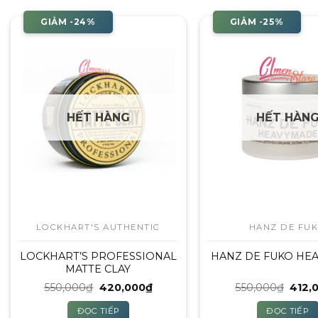
GIẢM -24%
GIẢM -25%
HẾT HÀNG
HẾT HÀN
LOCKHART'S AUTHENTIC
HANZ DE FU
LOCKHART’S PROFESSIONAL
HANZ DE FUKO HE
MATTE CLAY
Giá
Giá
Giá
550,000
₫
420,000
₫
550,000
₫
412,
gốc
hiện
gốc
là:
tại
là:
ĐỌC TIẾP
ĐỌC TIẾP
550,000₫.
là:
550,0