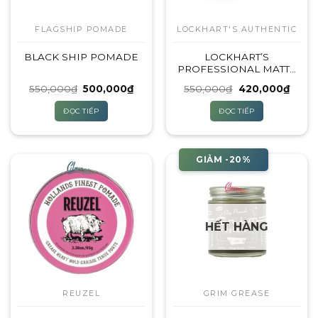
FLAGSHIP POMADE
LOCKHART'S AUTHENTIC
BLACK SHIP POMADE
LOCKHART’S
PROFESSIONAL MATTE
CLAY
Giá
Giá
Giá
Giá
550,000
₫
500,000
₫
550,000
₫
420,000
₫
gốc
hiện
gốc
hiện
là:
tại
là:
tại
ĐỌC TIẾP
ĐỌC TIẾP
550,000₫.
là:
550,000₫.
là:
500,000₫.
420,0
GIẢM -20%
HẾT HÀNG
REUZEL
GRIM GREASE