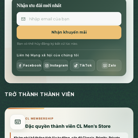
Nhận ưu đãi mới nhất
Email
Nhận khuyến mãi
Bạn có thể hủy đăng ký bất cứ lúc nào.
Liên hệ Mạng xã hội của chúng tôi
Facebook
Instagram
TikTok
Zalo
TRỞ THÀNH THÀNH VIÊN
CL MEMBERSHIP
Đặc quyền thành viên CL Men's Store
Khám phá hệ thống tích lũy tự động, cấp độ Classic, Priority, Private,