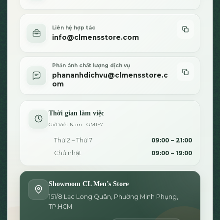
Liên hệ hợp tác
info@clmensstore.com
Phản ánh chất lượng dịch vụ
phananhdichvu@clmensstore.c
om
Thời gian làm việc
Giờ Việt Nam · GMT+7
Thứ 2 – Thứ 7
09:00 – 21:00
Chủ nhật
09:00 – 19:00
Showroom CL Men’s Store
151/8 Lạc Long Quân, Phường Minh Phụng,
TP.HCM