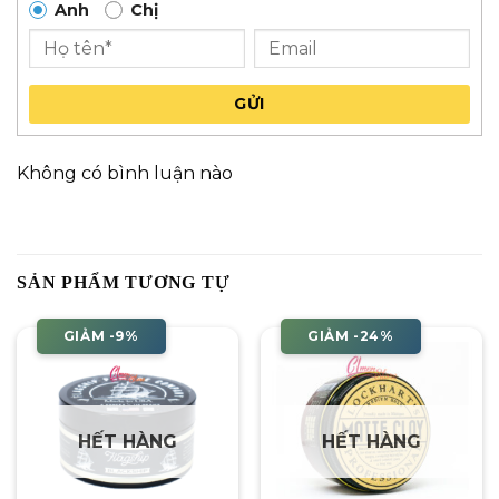
Anh
Chị
GỬI
Không có bình luận nào
SẢN PHẨM TƯƠNG TỰ
GIẢM -9%
GIẢM -24%
HẾT HÀNG
HẾT HÀNG