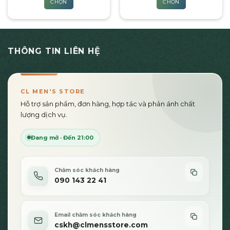
CHỌN
CHỌN
270,000₫
280,
phẩm
đến
đến
Sản
Sản
520,000₫
480,
phẩm
phẩm
này
này
có
có
THÔNG TIN LIÊN HỆ
nhiều
nhiều
biến
biến
thể.
thể.
Các
Các
CL MEN'S STORE
tùy
tùy
Hỗ trợ sản phẩm, đơn hàng, hợp tác và phản ánh chất
chọn
chọn
lượng dịch vụ.
có
có
thể
thể
Đang mở · Đến 21:00
được
được
chọn
chọn
trên
trên
Chăm sóc khách hàng
trang
trang
090 143 22 41
sản
sản
phẩm
phẩm
Email chăm sóc khách hàng
cskh@clmensstore.com