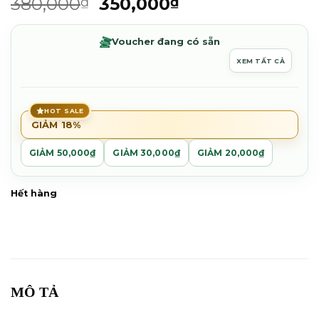
Giá
Giá
380,000
350,000
₫
₫
xếp
gốc
hiện
hạng
0.0
là:
tại
Voucher đang có sẵn
5
380,000₫.
là:
sao
XEM TẤT CẢ
350,000₫.
HOT SALE
GIẢM 18%
GIẢM 50,000₫
GIẢM 30,000₫
GIẢM 20,000₫
Hết hàng
MÔ TẢ