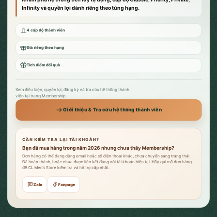
Infinity và quyền lợi dành riêng theo từng hạng.
4 cấp độ thành viên
Giá riêng theo hạng
Tích điểm đổi quà
Xem điều kiện, quyền lợi, đăng ký và tra cứu hệ thống thành
viên tại trang Membership.
Giới thiệu & Tra cứu hệ thống thành viên
CẦN KIỂM TRA LẠI TÀI KHOẢN?
Bạn đã mua hàng trong năm 2026 nhưng chưa thấy Membership?
Đơn hàng có thể đang dùng email hoặc số điện thoại khác, chưa chuyển sang trạng thái
Đã hoàn thành, hoặc chưa được liên kết đúng với tài khoản hiện tại. Hãy gửi mã đơn hàng
để CL Men’s Store kiểm tra và hỗ trợ cập nhật.
Zalo
Fanpage