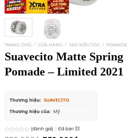
TRANG CHỦ
/
CỬA HÀNG
/
TẠO KIỂU TÓC
/
POMADE
Suavecito Matte Spring
Pomade – Limited 2021
Thương hiệu:
SUAVECITO
Thương hiệu của:
Mỹ
(đánh giá)
Đã bán
33
Được