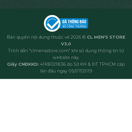
Bản quyền nội dung thuộc về 2026 ©
CL MEN'S STORE
V3.0
Trích dẫn "clmensstore.com" khi sử dụng thông tin từ
website này.
Giấy CNĐKKD:
41K8021836 do Sở KH & ĐT TPHCM cấp
lần đầu ngày 05/07/2019