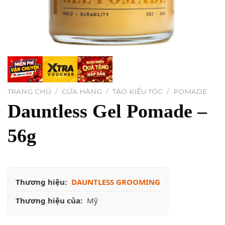
TRANG CHỦ
/
CỬA HÀNG
/
TẠO KIỂU TÓC
/
POMADE
Dauntless Gel Pomade –
56g
Thương hiệu:
DAUNTLESS GROOMING
Thương hiệu của:
Mỹ