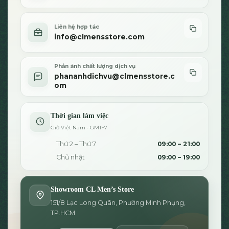
Liên hệ hợp tác
info@clmensstore.com
Phản ánh chất lượng dịch vụ
phananhdichvu@clmensstore.c
om
Thời gian làm việc
Giờ Việt Nam · GMT+7
Thứ 2 – Thứ 7
09:00 – 21:00
Chủ nhật
09:00 – 19:00
Showroom CL Men’s Store
151/8 Lạc Long Quân, Phường Minh Phụng,
TP.HCM