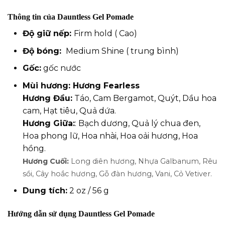
Thông tin của Dauntless Gel Pomade
Độ giữ nếp:
Firm hold ( Cao)
Độ bóng:
Medium Shine ( trung bình)
Gốc:
gốc nước
Mùi hương: Hương Fearless
Hương Đầu:
Táo, Cam Bergamot, Quýt, Dầu hoa
cam, Hạt tiêu, Quả dứa.
Hương Giữa:
: Bạch dương, Quả lý chua đen,
Hoa phong lữ, Hoa nhài, Hoa oải hương, Hoa
hồng.
Hương Cuối:
Long diên hương, Nhựa Galbanum, Rêu
sồi, Cây hoắc hương, Gỗ đàn hương, Vani, Cỏ Vetiver.
Dung tích:
2 oz / 56 g
Hướng dẫn sử dụng
Dauntless Gel Pomade