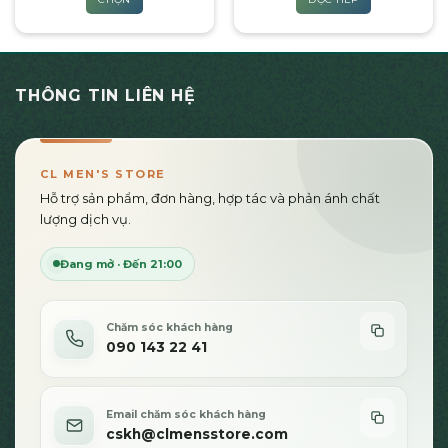
270,000₫
550,000₫.
là:
phẩm
đến
420,0
Sản
520,000₫
phẩm
này
có
THÔNG TIN LIÊN HỆ
nhiều
biến
thể.
Các
CL MEN'S STORE
tùy
Hỗ trợ sản phẩm, đơn hàng, hợp tác và phản ánh chất
chọn
lượng dịch vụ.
có
thể
Đang mở · Đến 21:00
được
chọn
trên
Chăm sóc khách hàng
trang
090 143 22 41
sản
phẩm
Email chăm sóc khách hàng
cskh@clmensstore.com