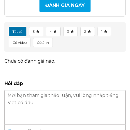
ĐÁNH GIÁ NGAY
Tất cả
5
4
3
2
1
Có video
Có ảnh
Chưa có đánh giá nào.
Hỏi đáp