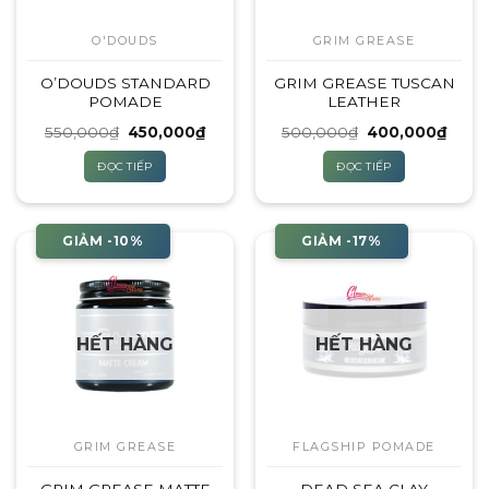
O'DOUDS
GRIM GREASE
O’DOUDS STANDARD
GRIM GREASE TUSCAN
POMADE
LEATHER
Giá
Giá
Giá
Giá
550,000
₫
450,000
₫
500,000
₫
400,000
₫
gốc
hiện
gốc
hiện
là:
tại
là:
tại
ĐỌC TIẾP
ĐỌC TIẾP
550,000₫.
là:
500,000₫.
là:
450,000₫.
400,
GIẢM -10%
GIẢM -17%
HẾT HÀNG
HẾT HÀNG
GRIM GREASE
FLAGSHIP POMADE
GRIM GREASE MATTE
DEAD SEA CLAY