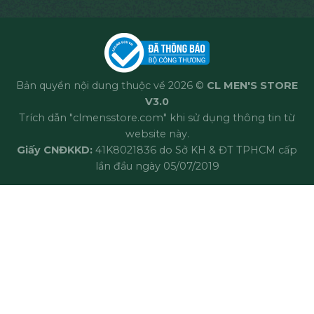
Bản quyền nội dung thuộc về 2026 ©
CL MEN'S STORE
V3.0
Trích dẫn "clmensstore.com" khi sử dụng thông tin từ
website này.
Giấy CNĐKKD:
41K8021836 do Sở KH & ĐT TPHCM cấp
lần đầu ngày 05/07/2019