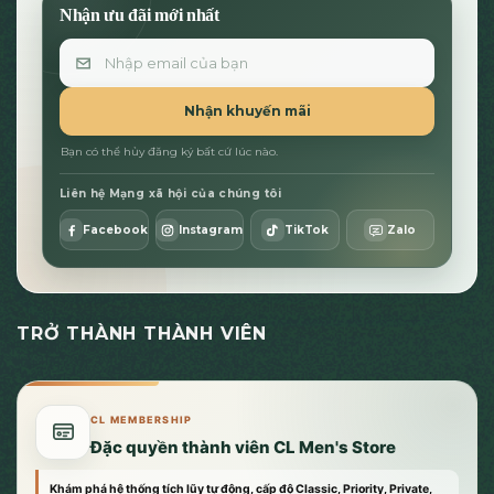
Nhận ưu đãi mới nhất
Email
Nhận khuyến mãi
Bạn có thể hủy đăng ký bất cứ lúc nào.
Liên hệ Mạng xã hội của chúng tôi
Facebook
Instagram
TikTok
Zalo
TRỞ THÀNH THÀNH VIÊN
CL MEMBERSHIP
Đặc quyền thành viên CL Men's Store
Khám phá hệ thống tích lũy tự động, cấp độ Classic, Priority, Private,