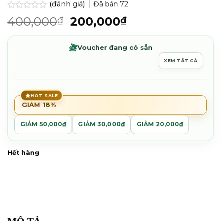
(đánh giá)
Đã bán
72
Được
Giá
Giá
400,000
200,000
₫
₫
xếp
gốc
hiện
hạng
0.0
là:
tại
Voucher đang có sẵn
5
400,000₫.
là:
sao
XEM TẤT CẢ
200,000₫.
HOT SALE
GIẢM 18%
GIẢM 50,000₫
GIẢM 30,000₫
GIẢM 20,000₫
Hết hàng
MÔ TẢ