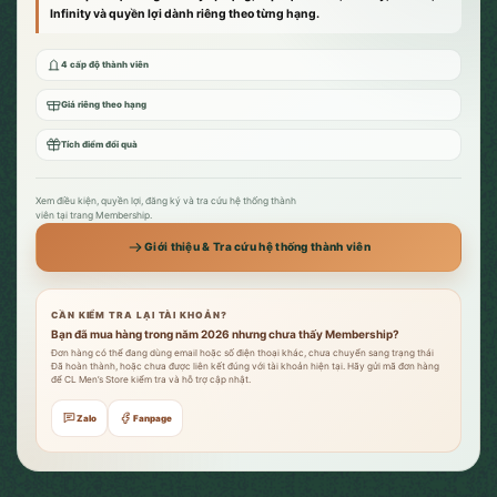
Infinity và quyền lợi dành riêng theo từng hạng.
4 cấp độ thành viên
Giá riêng theo hạng
Tích điểm đổi quà
Xem điều kiện, quyền lợi, đăng ký và tra cứu hệ thống thành
viên tại trang Membership.
Giới thiệu & Tra cứu hệ thống thành viên
CẦN KIỂM TRA LẠI TÀI KHOẢN?
Bạn đã mua hàng trong năm 2026 nhưng chưa thấy Membership?
Đơn hàng có thể đang dùng email hoặc số điện thoại khác, chưa chuyển sang trạng thái
Đã hoàn thành, hoặc chưa được liên kết đúng với tài khoản hiện tại. Hãy gửi mã đơn hàng
để CL Men’s Store kiểm tra và hỗ trợ cập nhật.
Zalo
Fanpage